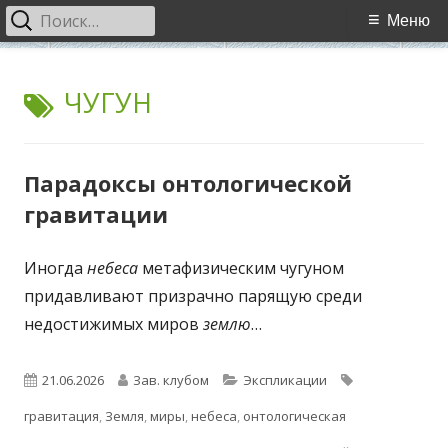
Найти:
Основное
Меню
меню
Перейти
WCI
World Cultural Interaction / Всемирное Культурное
к
МЕТКА:
ЧУГУН
Взаимодействие
содержимому
Парадоксы онтологической
гравитации
Иногда
небеса
метафизическим чугуном
придавливают призрачно парящую среди
недостижимых миров
землю
…
Опубликовано
Автор
Рубрики
Метки
21.06.2026
Зав. клубом
Экспликации
гравитация
,
Земля
,
миры
,
небеса
,
онтологическая