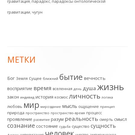
гравитация
,
парадокс
,
парадоксы онтологической
гравитации
,
чугун
МЕТКИ
Главная
боковая
бытие
Бог
вечность
Земля
Сущее
ближний
жизнь
колонка
время
душа
восприятие
вселенная
день
личность
история
закон
космос
индивид
логика
мир
мысль
любовь
ощущение
мироздание
принцип
природа
процесс
пространство
пространство-время
реальность
разум
проявление
смысл
смерть
развитие
сознание
сущность
состояние
существо
судьба
человек
цивилизация
чувство
эмпирическое
форма