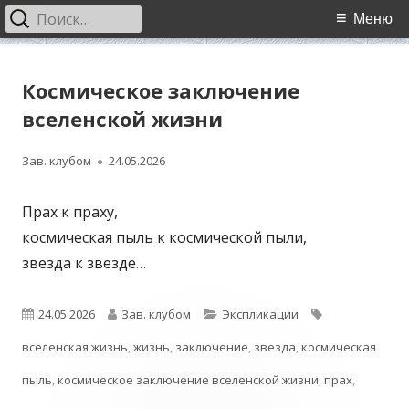
Найти:
Основное
Меню
меню
Перейти
WCI
World Cultural Interaction / Всемирное Культурное
к
Космическое заключение
Взаимодействие
содержимому
вселенской жизни
Автор
Опубликовано
Зав. клубом
24.05.2026
Прах к праху,
космическая пыль к космической пыли,
звезда к звезде…
Опубликовано
Автор
Рубрики
Метки
24.05.2026
Зав. клубом
Экспликации
вселенская жизнь
,
жизнь
,
заключение
,
звезда
,
космическая
пыль
,
космическое заключение вселенской жизни
,
прах
,