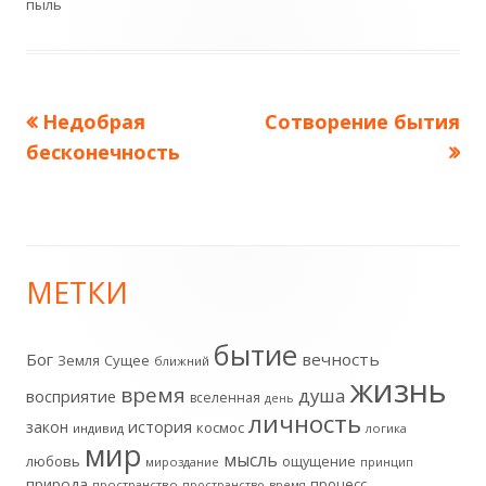
пыль
Предыдущая
Следующая
Недобрая
Сотворение бытия
Навигация
запись:
запись:
бесконечность
по
записям
МЕТКИ
Главная
боковая
бытие
Бог
вечность
Земля
Сущее
ближний
жизнь
колонка
время
душа
восприятие
вселенная
день
личность
история
закон
космос
индивид
логика
мир
мысль
любовь
ощущение
мироздание
принцип
природа
процесс
пространство
пространство-время