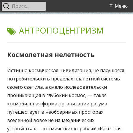
Найти:
Основное
Меню
меню
Перейти
WCI
World Cultural Interaction / Всемирное Культурное
к
МЕТКА:
АНТРОПОЦЕНТРИЗМ
Взаимодействие
содержимому
Космолетная нелетность
Истинно космическая цивилизация, не пасущаяся
потребительски в пределах планетной системы
своего светила, а смело исследовательски
проникающая в глубокий космос, — такая
космобильная форма организации разума
путешествует в необозримых просторах
вселенной вовсе не на механических
устройствах — космических кораблях! «Ракетная