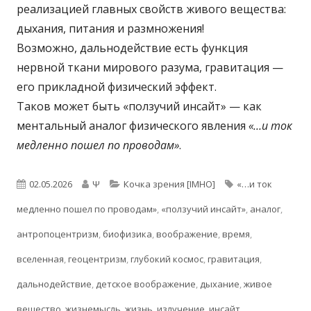
реализацией главных свойств живого вещества:
дыхания, питания и размножения!
Возможно, дальнодействие есть функция
нервной ткани мирового разума, гравитация —
его прикладной физический эффект.
Таков может быть «ползучий инсайт» — как
ментальный аналог физического явления
«…и ток
медленно пошел по проводам»
.
Опубликовано
Автор
Рубрики
Метки
02.05.2026
Ψ
Кочка зрения [IMHO]
«…и ток
медленно пошел по проводам»
,
«ползучий инсайт»
,
аналог
,
антропоцентризм
,
биофизика
,
воображение
,
время
,
вселенная
,
геоцентризм
,
глубокий космос
,
гравитация
,
дальнодействие
,
детское воображение
,
дыхание
,
живое
вещество
,
жизнемысль
,
жизнь
,
излучение
,
инсайт
,