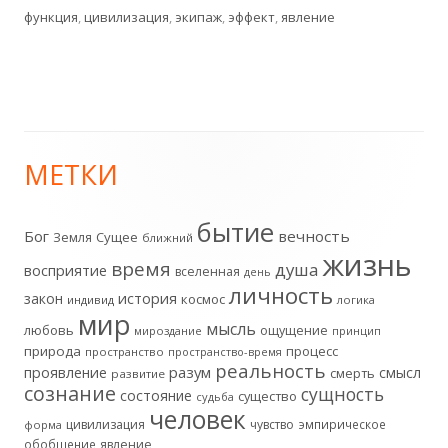
функция
,
цивилизация
,
экипаж
,
эффект
,
явление
МЕТКИ
Главная
боковая
бытие
Бог
вечность
Земля
Сущее
ближний
жизнь
колонка
время
душа
восприятие
вселенная
день
личность
история
закон
космос
индивид
логика
мир
мысль
любовь
ощущение
мироздание
принцип
природа
процесс
пространство
пространство-время
реальность
разум
проявление
смысл
смерть
развитие
сознание
сущность
состояние
существо
судьба
человек
цивилизация
чувство
эмпирическое
форма
обобщение
явление