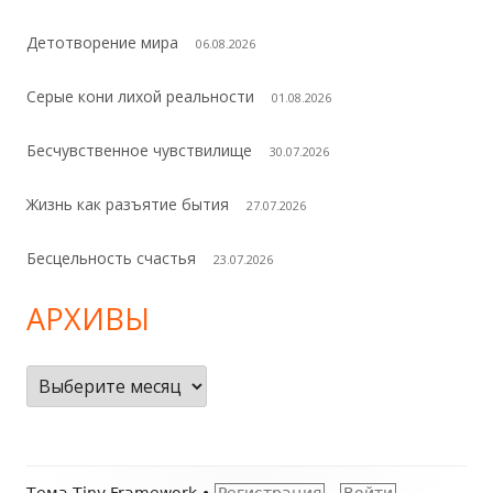
Детотворение мира
06.08.2026
Серые кони лихой реальности
01.08.2026
Бесчувственное чувствилище
30.07.2026
Жизнь как разъятие бытия
27.07.2026
Бесцельность счастья
23.07.2026
АРХИВЫ
Архивы
Содержимое