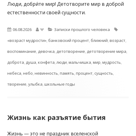
Люди, добри́те мир! Детотворите мир в доброй
естественности своей сущности.
Опубликовано
Автор
Рубрики
06.08.2026
Ψ
Записки прошлого человека
Метки
«возраст мудрости»
,
банковский процент
,
ближний
,
возраст
,
воспоминание
,
девочка
,
детотворение
,
детотворение мира
,
доброта
,
душа
,
конфета
,
люди
,
мальчишка
,
мир
,
мудрость
,
небеса
,
небо
,
невинность
,
память
,
процент
,
сущность
,
творение
,
улыбка
,
школьные годы
Жизнь как разъятие бытия
Жизнь — это не праздник вселенской