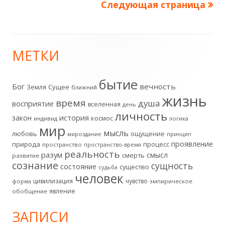
Следующая страница
Пагинация
записей
МЕТКИ
Главная
боковая
бытие
Бог
вечность
Земля
Сущее
ближний
жизнь
колонка
время
душа
восприятие
вселенная
день
личность
история
закон
космос
индивид
логика
мир
мысль
любовь
ощущение
мироздание
принцип
проявление
природа
процесс
пространство
пространство-время
реальность
разум
смысл
смерть
развитие
сознание
сущность
состояние
существо
судьба
человек
цивилизация
чувство
форма
эмпирическое
явление
обобщение
ЗАПИСИ