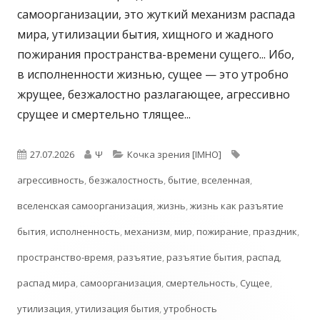
самоорганизации, это жуткий механизм распада
мира, утилизации бытия, хищного и жадного
пожирания пространства-времени сущего... Ибо,
в исполненности жизнью, сущее — это утробно
жрущее, безжалостно разлагающее, агрессивно
срущее и смертельно тлящее...
Опубликовано
Автор
Рубрики
Метки
27.07.2026
Ψ
Кочка зрения [IMHO]
агрессивность
,
безжалостность
,
бытие
,
вселенная
,
вселенская самоорганизация
,
жизнь
,
жизнь как разъятие
бытия
,
исполненность
,
механизм
,
мир
,
пожирание
,
праздник
,
пространство-время
,
разъятие
,
разъятие бытия
,
распад
,
распад мира
,
самоорганизация
,
смертельность
,
Сущее
,
утилизация
,
утилизация бытия
,
утробность