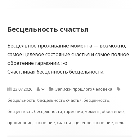
Бесцельность счастья
Бесцельное проживание момента — возможно,
самое целевое состояние счастья и самое полное
обретение гармонии. :-о
Счастливая бесценность бесцельности.
Опубликовано
Автор
Рубрики
Метки
23.07.2026
Ψ
Записки прошлого человека
бесцельность
,
бесцельность счастья
,
бесценность
,
бесценность бесцельности
,
гармония
,
момент
,
обретение
,
проживание
,
состояние
,
счастье
,
целевое состояние
,
цель