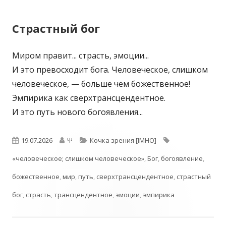
Страстный бог
Миром правит... страсть, эмоции...
И это превосходит бога. Человеческое, слишком
человеческое, — больше чем божественное!
Эмпирика как сверхтрансцендентное.
И это путь нового богоявления...
Опубликовано
Автор
Рубрики
19.07.2026
Ψ
Кочка зрения [IMHO]
Метки
«человеческое; слишком человеческое»
,
Бог
,
богоявление
,
божественное
,
мир
,
путь
,
сверхтрансцендентное
,
страстный
бог
,
страсть
,
трансцендентное
,
эмоции
,
эмпирика