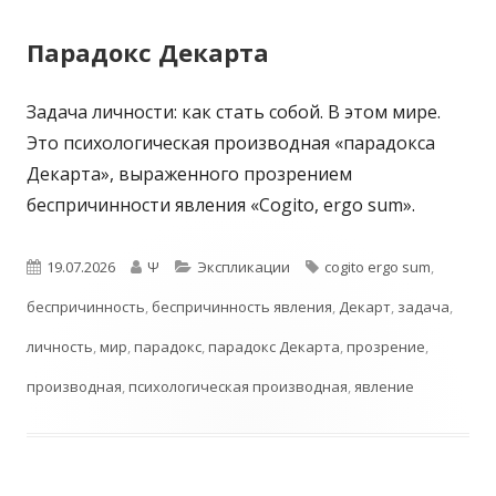
Парадокс Декарта
Задача личности: как стать собой. В этом мире.
Это психологическая производная «парадокса
Декарта», выраженного прозрением
беспричинности явления «Cogito, ergo sum».
Опубликовано
Автор
Рубрики
Метки
19.07.2026
Ψ
Экспликации
cogito ergo sum
,
беспричинность
,
беспричинность явления
,
Декарт
,
задача
,
личность
,
мир
,
парадокс
,
парадокс Декарта
,
прозрение
,
производная
,
психологическая производная
,
явление