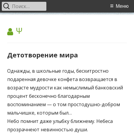
Найти:
Основное
Меню
меню
Перейти
WCI
World Cultural Interaction / Всемирное Культурное
к
АВТОР:
Ψ
Взаимодействие
содержимому
Детотворение мира
Однажды, в школьные годы, бесхитростно
подаренная девочке конфета возвращается в
возрасте мудрости как немыслимый банковский
процент бесконечно благодарным
воспоминанием — о том простодушно-добром
мальчишке, которым был…
Небо помнит даже улыбку ближнему. Небеса
прозрачнеют невинностью души.