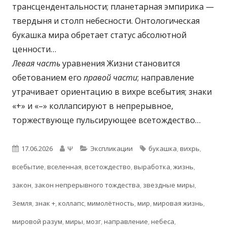
трансцендентальности; планетарная эмпирика —
твердыня и столп небесности. Онтологическая
букашка мира обретает статус абсолютной
ценности…
Левая часть
уравнения Жизни становится
обетованием его
правой части
; направление
утрачивает ориентацию в вихре всебытия; знаки
«+» и «–» коллапсируют в непрерывное,
торжествующе пульсирующее всетождество…
Опубликовано
Автор
Рубрики
Метки
17.06.2026
Ψ
Экспликации
букашка
,
вихрь
,
всебытие
,
вселенная
,
всетождество
,
выработка
,
жизнь
,
закон
,
закон непрерывного тождества
,
звездные миры
,
Земля
,
знак +
,
коллапс
,
мимолётность
,
мир
,
мировая жизнь
,
мировой разум
,
миры
,
мозг
,
направление
,
небеса
,