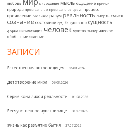
мир
мысль
любовь
ощущение
мироздание
принцип
природа
процесс
пространство
пространство-время
реальность
разум
проявление
смысл
смерть
развитие
сознание
сущность
состояние
существо
судьба
человек
цивилизация
чувство
эмпирическое
форма
обобщение
явление
ЗАПИСИ
Естественная антроподицея
06.08.2026
Детотворение мира
06.08.2026
Серые кони лихой реальности
01.08.2026
Бесчувственное чувствилище
30.07.2026
Жизнь как разъятие бытия
27.07.2026