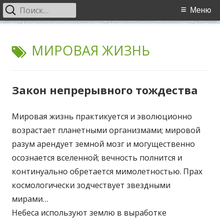
Найти:
Основное
Меню
меню
Перейти
WCI
World Cultural Interaction / Всемирное Культурное
к
МЕТКА:
МИРОВАЯ ЖИЗНЬ
Взаимодействие
содержимому
Закон непрерывного тождества
Мировая жизнь практикуется и эволюционно
возрастает планетными организмами; мировой
разум арендует земной мозг и могущественно
осознается вселенной; вечность полнится и
континуально обретается мимолетностью. Прах
космологически зодчествует звездными
мирами…
Небеса используют землю в выработке