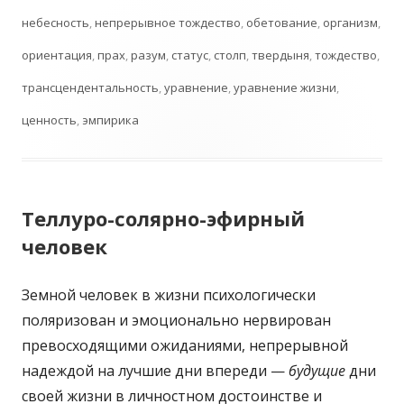
небесность
,
непрерывное тождество
,
обетование
,
организм
,
ориентация
,
прах
,
разум
,
статус
,
столп
,
твердыня
,
тождество
,
трансцендентальность
,
уравнение
,
уравнение жизни
,
ценность
,
эмпирика
Теллуро-солярно-эфирный
человек
Земной человек в жизни психологически
поляризован и эмоционально нервирован
превосходящими ожиданиями, непрерывной
надеждой на лучшие дни впереди —
будущие
дни
своей жизни в личностном достоинстве и