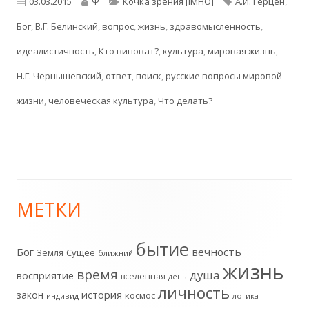
Опубликовано
Автор
Рубрики
Метки
03.03.2015
Ψ
Кочка зрения [IMHO]
А.И. Герцен
,
Бог
,
В.Г. Белинский
,
вопрос
,
жизнь
,
здравомысленность
,
идеалистичность
,
Кто виноват?
,
культура
,
мировая жизнь
,
Н.Г. Чернышевский
,
ответ
,
поиск
,
русские вопросы мировой
жизни
,
человеческая культура
,
Что делать?
МЕТКИ
Главная
боковая
бытие
Бог
вечность
Земля
Сущее
ближний
жизнь
колонка
время
душа
восприятие
вселенная
день
личность
история
закон
космос
индивид
логика