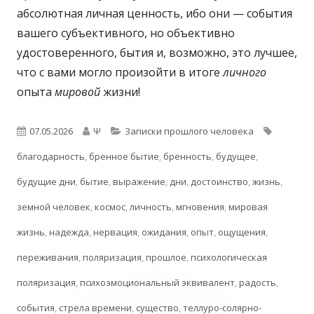
абсолютная личная ценность, ибо они — события
вашего субъективного, но объективно
удостоверенного, бытия и, возможно, это лучшее,
что с вами могло произойти в итоге
личного
опыта
мировой
жизни!
Опубликовано
Автор
Рубрики
Метки
07.05.2026
Ψ
Записки прошлого человека
благодарность
,
бренное бытие
,
бренность
,
будущее
,
будущие дни
,
бытие
,
выражение
,
дни
,
достоинство
,
жизнь
,
земной человек
,
космос
,
личность
,
мгновения
,
мировая
жизнь
,
надежда
,
нервация
,
ожидания
,
опыт
,
ощущения
,
переживания
,
поляризация
,
прошлое
,
психологическая
поляризация
,
психоэмоциональный эквивалент
,
радость
,
события
,
стрела времени
,
существо
,
теллуро-солярно-