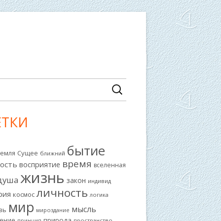
действие
Найти:
ЕТКИ
авная
ковая
бытие
Земля
Сущее
ближний
лонка
время
ость
восприятие
вселенная
жизнь
душа
закон
индивид
личность
рия
космос
логика
мир
мысль
вь
мироздание
природа
ение
принцип
пространство