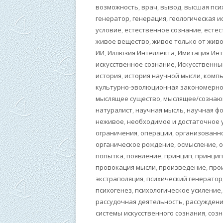
возможность
,
врач
,
вывод
,
высшая пси
генератор
,
генерация
,
геологическая и
условие
,
естественное сознание
,
естес
живое вещество
,
живое только от живо
ИИ
,
Иллюзия Интеллекта
,
Имитация Инт
искусственное сознание
,
Искусственны
история
,
история научной мысли
,
комп
культурно-эволюционная закономерно
мыслящее существо
,
мыслящее/сознаю
натуралист
,
научная мысль
,
научная ф
неживое
,
необходимое и достаточное 
ограничения
,
операции
,
организованн
органическое рождение
,
осмысление
,
о
попытка
,
появление
,
принцип
,
принцип
провокация мысли
,
произведение
,
про
экстраполяция
,
психический генератор
психогенез
,
психологическое усиление
рассудочная деятельность
,
рассужден
системы искусственного сознания
,
соз