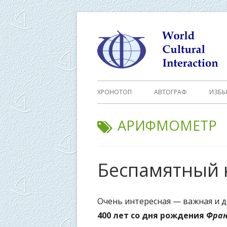
Перейти
к
содержимому
Основное
ХРОНОТОП
АВТОГРАФ
ИЗБЫ
меню
МЕТКА:
АРИФМОМЕТР
Беспамятный 
Очень интересная — важная и д
400 лет со дня рождения
Фран