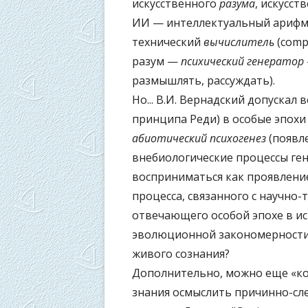
искусственного
разума
, искусст
ИИ — интеллектуальный арифмо
технический
вычислитель
(comp
разум —
психический генератор
размышлять, рассуждать).
Но... В.И. Вернадский допускал
принципа Реди) в особые эпохи
абиотический психогенез
(появл
внебиологические процессы ге
восприниматься как проявлени
процесса, связанного с научно
отвечающего особой эпохе в ис
эволюционной закономерности
живого сознания?
Дополнительно, можно еще «ко
знания осмыслить причинно-сл