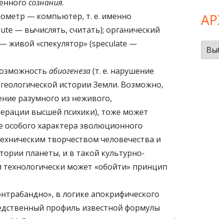
венного
сознания
.
метр — компьютер, т. е. именно
А
ute — вычислять, считать); органический
— живой «спекулятор» (speculate —
Арх
 возможность
абиогенеза
(т. е. нарушение
 геологической истории Земли. Возможно,
ение разумного из неживого,
нерации высшей психики), тоже может
е особого характера эволюционного
-техническим творчеством человечества и
тории планеты, и в такой культурно-
 технологически может «обойти» принцип
нтрабандно», в логике апокрифического
едственный профиль известной формулы