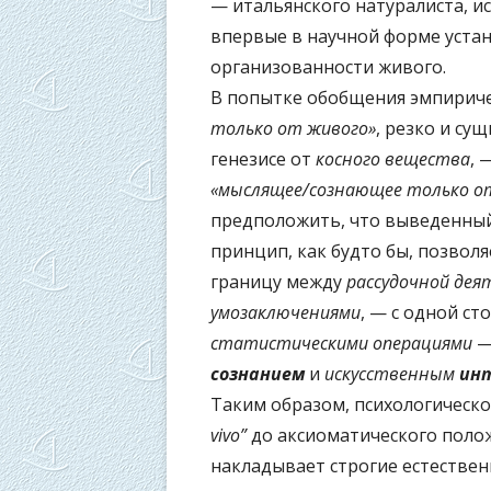
— итальянского натуралиста, ис
впервые в научной форме уст
организованности живого.
В попытке обобщения эмпириче
только от живого»
, резко и с
генезисе от
косного вещества
, 
«мыслящее/сознающее только о
предположить, что выведенный
принцип, как будто бы, позвол
границу между
рассудочной дея
умозаключениями
, — с одной ст
статистическими операциями
— 
сознанием
и
искусственным
ин
Таким образом, психологическо
vivo”
до аксиоматического пол
накладывает строгие естественн