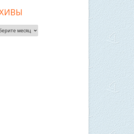
РХИВЫ
ивы