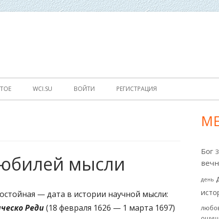
World Cultural Interaction / Всемирное Культурное Взаимо
WCI
ТОЕ
WCI.SU
ВОЙТИ
РЕГИСТРАЦИЯ
М
Гл
бо
Бог
юбилей мысли
ко
вечн
день
исто
остойная — дата в истории научной мысли:
ческо Реди
(18 февраля 1626 — 1 марта 1697)
любо
ощущ