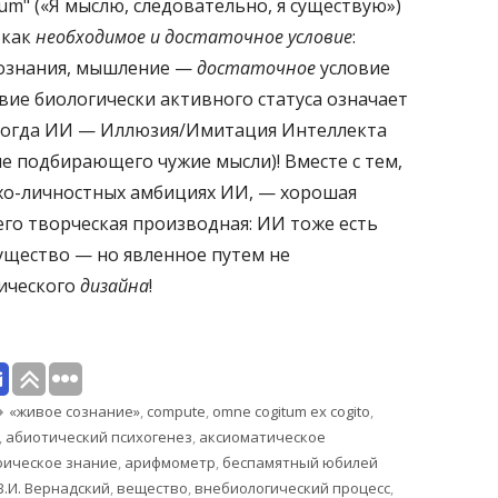
um" («Я мыслю, следовательно, я существую»)
 как
необходимое и достаточное условие
:
сознания, мышление —
достаточное
условие
твие биологически активного статуса означает
огда ИИ — Иллюзия/Имитация Интеллекта
не подбирающего чужие мысли)! Вместе с тем,
хо-личностных амбициях ИИ, — хорошая
его творческая производная: ИИ тоже есть
щество — но явленное путем не
нического
дизайна
!
Метки
«живое сознание»
,
compute
,
omne cogitum ex cogito
,
,
абиотический психогенез
,
аксиоматическое
ическое знание
,
арифмометр
,
беспамятный юбилей
В.И. Вернадский
,
вещество
,
внебиологический процесс
,