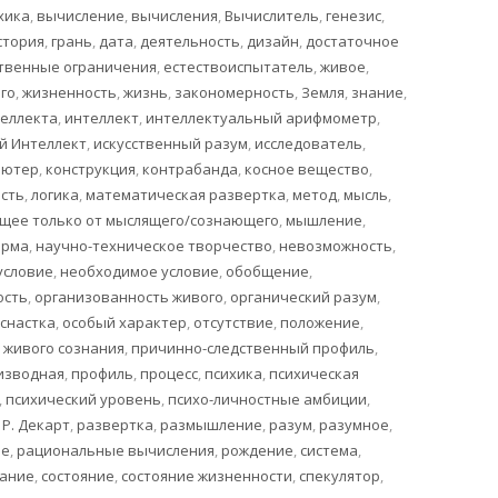
хика
,
вычисление
,
вычисления
,
Вычислитель
,
генезис
,
стория
,
грань
,
дата
,
деятельность
,
дизайн
,
достаточное
твенные ограничения
,
естествоиспытатель
,
живое
,
го
,
жизненность
,
жизнь
,
закономерность
,
Земля
,
знание
,
еллекта
,
интеллект
,
интеллектуальный арифмометр
,
й Интеллект
,
искусственный разум
,
исследователь
,
ьютер
,
конструкция
,
контрабанда
,
косное вещество
,
сть
,
логика
,
математическая развертка
,
метод
,
мысль
,
щее только от мыслящего/сознающего
,
мышление
,
орма
,
научно-техническое творчество
,
невозможность
,
условие
,
необходимое условие
,
обобщение
,
ость
,
организованность живого
,
органический разум
,
снастка
,
особый характер
,
отсутствие
,
положение
,
 живого сознания
,
причинно-следственный профиль
,
изводная
,
профиль
,
процесс
,
психика
,
психическая
,
психический уровень
,
психо-личностные амбиции
,
,
Р. Декарт
,
развертка
,
размышление
,
разум
,
разумное
,
ие
,
рациональные вычисления
,
рождение
,
система
,
нание
,
состояние
,
состояние жизненности
,
спекулятор
,