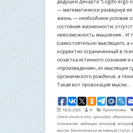
дедушки Декарта "Cogito ergo s
— математически развернув ее
жизнь —
необходимое
условие 
состояния жизненности; отсутс
невозможность мышления… И т
(самостоятельно мыслящего, а 
корректно ограниченный в пси
оснастка истинного сознания и 
«произведение»,
ex
мыслящее су
органического
рождения
, а тех
Такая вот провокация мысли…
Опубликовано
Автор
Рубрики
18.02.2026
Ψ
Прологизмы
Omne vivum e vivo
,
speculate
,
абиогенез
положение
,
амбиции
,
апокриф
,
апокриф
мысли
,
биологически активный статус
,