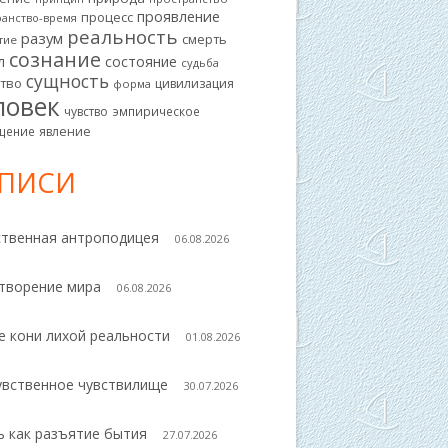
проявление
процесс
ранство-время
реальность
разум
смерть
тие
сознание
л
состояние
судьба
сущность
ство
цивилизация
форма
ловек
чувство
эмпирическое
щение
явление
АПИСИ
ственная антроподицея
06.08.2026
творение мира
06.08.2026
е кони лихой реальности
01.08.2026
увственное чувствилище
30.07.2026
ь как разъятие бытия
27.07.2026