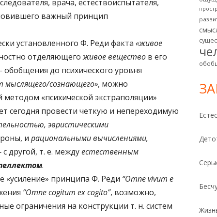
следователя, врача, естествоиспытателя,
прост
ановившего важный принцип
разви
смыс
суще
ски установленного Ф. Реди факта
«живое
че
ущностно отделяющего
живое вещество
в его
обоб
— обобщения до психического уровня
т мыслящего/сознающего»
, можно
З
 методом «психической экстраполяции»
яет сегодня провести четкую и непереходимую
Есте
тельностью, эвристическими
ороны, и
рациональными вычислениями,
Дето
с другой, т. е. между
естественным
Серы
теллектом
.
е «усиление» принципа Ф. Реди
“Omne vivum e
Бесч
ожения
“Omne
cogitum
ex cogito”
, возможно,
ые ограничения на конструкции т. н. систем
Жизн