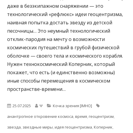
даже в безэкипажном снаряжении — это
технологический «рефлюкс» идеи геоцентризма,
наивная попытка достать звезду из детской
песочницы… Это неумный технологический
отклик-пародия на мечту о возможности
космических путешествий в грубой физической
оболочке — своего тела и космического корабля.
Нужен технокосмический Коперник, который
покажет, что есть (и единственно возможны)
иные способы перемещения в космическом
пространстве-времени…
Опубликовано
Автор
Рубрики
Метки
25.07.2025
Ψ
Кочка зрения [IMHO]
анантропное откровение космоса
,
время
,
геоцентризм
,
звезда
,
звездные миры
,
идея геоцентризма
,
Коперник
,