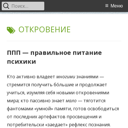
Найти:
Основное
Меню
меню
Перейти
WCI
World Cultural Interaction / Всемирное Культурное
к
МЕТКА:
ОТКРОВЕНИЕ
Взаимодействие
содержимому
ППП — правильное питание
психики
Кто активно владеет
многими
знаниями —
стремится получить бо́льшие и продолжает
учиться, изумляя себя новыми откровениями
мира; кто пассивно знает
мало
— тяготится
фантомами «умной» памяти, готов освободиться
от последних артефактов просвещения и
потребительски «заедает» рефлекс познания.