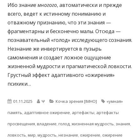
Ибо знание
многого
, автоматически и прежде
всего, ведет к истинному пониманию и
отважному признанию, что эти знания —
фрагментарны и бесконечно малы. Отсюда —
познавательный «голод» исследующего сознания.
Незнание же инвертируется в пузырь
самомнения и создает ложное ощущение
жизненной мудрости и прагматической ловкости.
Грустный эффект адаптивного «ожирения»
психики…
Опубликовано
Автор
Рубрики
Метки
01.11.2025
Ψ
Кочка зрения [IMHO]
«умная»
память
,
адаптивное ожирение
,
артефакты
,
артефакты
просвещения
,
владение
,
голод
,
жизненная мудрость
,
знания
,
ловкость
,
мир
,
мудрость
,
незнание
,
ожирение
,
ожирение