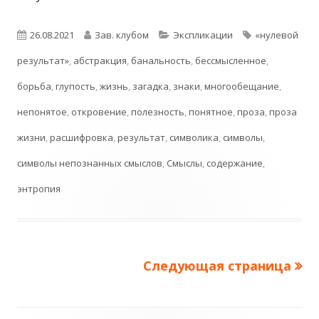
Опубликовано
Автор
Рубрики
Метки
26.08.2021
Зав. клубом
Экспликации
«нулевой
результат»
,
абстракция
,
банальность
,
бессмысленное
,
борьба
,
глупость
,
жизнь
,
загадка
,
знаки
,
многообещание
,
непонятое
,
откровение
,
полезность
,
понятное
,
проза
,
проза
жизни
,
расшифровка
,
результат
,
символика
,
символы
,
символы непознанных смыслов
,
Смыслы
,
содержание
,
энтропия
Следующая страница
Пагинация
записей