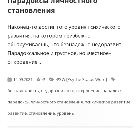
Парадоксы личностного
становления
Наконец-то достиг того уровня психического
развития, на котором неизбежно
обнаруживаешь, что безнадежно недоразвит.
Парадоксальное и грустное, но «честное»
откровение…
Опубликовано
Автор
Рубрики
Метки
14.09.2021
Ψ
ΨSW [Psyche Status Word]
безнадежность
,
недоразвитость
,
откровение
,
парадокс
,
парадоксы личностного становления
,
психическое развитие
,
развитие
,
становление
,
уровень