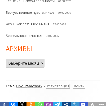
Серые кони лихой реальности
01.08.2026
Бесчувственное чувствилище
30.07.2026
Жизнь как разъятие бытия
27.07.2026
Бесцельность счастья
23.07.2026
АРХИВЫ
Архивы
Содержимое
Тема
Tiny Framework
•
Регистрация
Войти
подвала