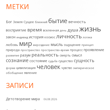
МЕТКИ
Главная
боковая
бытие
Бог
вечность
Земля
Сущее
ближний
жизнь
колонка
время
душа
восприятие
вселенная
день
личность
история
закон
космос
индивид
логика
мир
мысль
любовь
ощущение
мироздание
принцип
проявление
природа
процесс
пространство
пространство-время
реальность
разум
смысл
смерть
развитие
сознание
сущность
состояние
существо
судьба
человек
цивилизация
чувство
форма
эмпирическое
явление
обобщение
ЗАПИСИ
Детотворение мира
06.08.2026