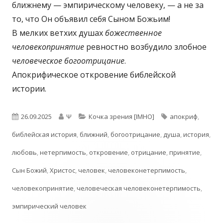
ближнему — эмпирическому человеку, — а не за
то, что Он объявил себя Сыном Божьим!
В мелких ветхих душах
божественное
человекопринятие
ревностно возбудило злобное
человеческое богоотрицание
.
Апокрифическое откровение библейской
истории.
Опубликовано
Автор
Рубрики
Метки
26.09.2025
Ψ
Кочка зрения [IMHO]
апокриф
,
библейская история
,
ближний
,
богоотрицание
,
душа
,
история
,
любовь
,
нетерпимость
,
откровение
,
отрицание
,
принятие
,
Сын Божий
,
Христос
,
человек
,
человеконетерпимость
,
человекопринятие
,
человеческая человеконетерпимость
,
эмпирический человек