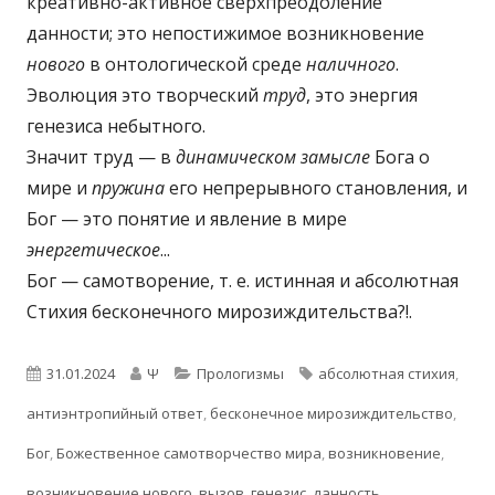
креативно-активное сверхпреодоление
данности; это непостижимое возникновение
нового
в онтологической среде
наличного
.
Эволюция это творческий
труд
, это энергия
генезиса небытного.
Значит труд — в
динамическом замысле
Бога о
мире и
пружина
его непрерывного становления, и
Бог — это понятие и явление в мире
энергетическое
...
Бог — самотворение, т. е. истинная и абсолютная
Стихия бесконечного мирозиждительства?!.
Опубликовано
Автор
Рубрики
Метки
31.01.2024
Ψ
Прологизмы
абсолютная стихия
,
антиэнтропийный ответ
,
бесконечное мирозиждительство
,
Бог
,
Божественное самотворчество мира
,
возникновение
,
возникновение нового
,
вызов
,
генезис
,
данность
,