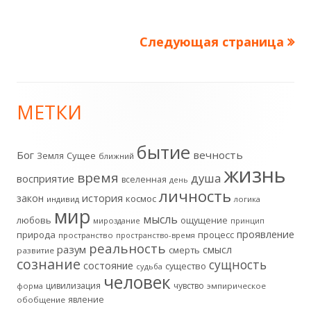
Следующая страница
Пагинация
записей
МЕТКИ
Главная
боковая
бытие
Бог
вечность
Земля
Сущее
ближний
жизнь
колонка
время
душа
восприятие
вселенная
день
личность
история
закон
космос
индивид
логика
мир
мысль
любовь
ощущение
мироздание
принцип
проявление
природа
процесс
пространство
пространство-время
реальность
разум
смысл
смерть
развитие
сознание
сущность
состояние
существо
судьба
человек
цивилизация
чувство
форма
эмпирическое
явление
обобщение