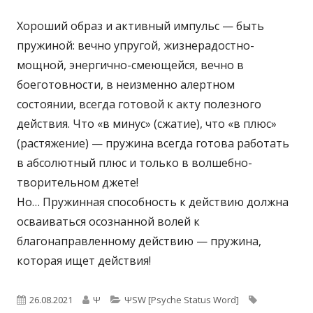
Хороший образ и активный импульс — быть
пружиной: вечно упругой, жизнерадостно-
мощной, энергично-смеющейся, вечно в
боеготовности, в неизменно алертном
состоянии, всегда готовой к акту полезного
действия. Что «в минус» (сжатие), что «в плюс»
(растяжение) — пружина всегда готова работать
в абсолютный плюс и только в волшебно-
творительном джете!
Но… Пружинная способность к действию должна
осваиваться осознанной волей к
благонаправленному действию — пружина,
которая ищет действия!
Опубликовано
Автор
Рубрики
Метки
26.08.2021
Ψ
ΨSW [Psyche Status Word]