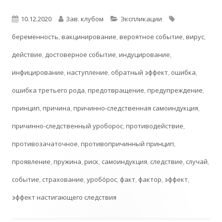
Опубликовано
Автор
Рубрики
Метки
10.12.2020
Зав. клубом
Экспликации
беременность
,
вакцинирование
,
вероятное событие
,
вирус
,
действие
,
достоверное событие
,
индуцирование
,
инфицирование
,
наступление
,
обратный эффект
,
ошибка
,
ошибка третьего рода
,
предотвращение
,
предупреждение
,
принцип
,
причина
,
причинно-следственная самоиндукция
,
причинно-следственный уроборос
,
противодействие
,
противозачаточное
,
противопричинный принцип
,
проявление
,
пружина
,
риск
,
самоиндукция
,
следствие
,
случай
,
событие
,
страхование
,
уробо́рос
,
факт
,
фактор
,
эффект
,
эффект настигающего следствия