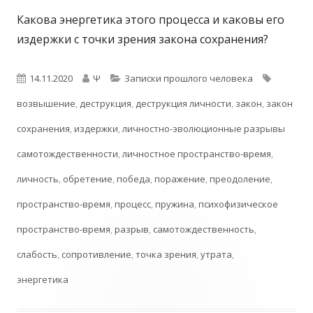
Какова энергетика этого процесса и каковы его
издержки с точки зрения закона сохранения?
Опубликовано
Автор
Рубрики
Метки
14.11.2020
Ψ
Записки прошлого человека
возвышение
,
деструкция
,
деструкция личности
,
закон
,
закон
сохранения
,
издержки
,
личностно-эволюционные разрывы
самотождественности
,
личностное пространство-время
,
личность
,
обретение
,
победа
,
поражение
,
преодоление
,
пространство-время
,
процесс
,
пружина
,
психофизическое
пространство-время
,
разрыв
,
самотождественность
,
слабость
,
сопротивление
,
точка зрения
,
утрата
,
энергетика