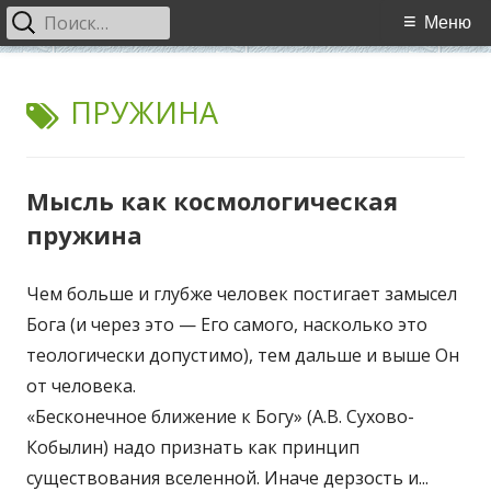
Найти:
Основное
Меню
меню
Перейти
WCI
World Cultural Interaction / Всемирное Культурное
к
МЕТКА:
ПРУЖИНА
Взаимодействие
содержимому
Мысль как космологическая
пружина
Чем больше и глубже человек постигает замысел
Бога (и через это — Его самого, насколько это
теологически допустимо), тем дальше и выше Он
от человека.
«Бесконечное ближение к Богу» (А.В. Сухово-
Кобылин) надо признать как принцип
существования вселенной. Иначе дерзость и...