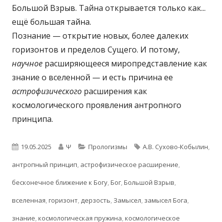
Большой Взрыв. Тайна открывается только как...
ещё большая тайна.
Познание — открытие новых, более далеких
горизонтов и пределов Сущего. И потому,
научное
расширяющееся миропредставление как
знание о вселенной — и есть причина ее
астрофизического
расширения как
космологического проявления антропного
принципа.
Опубликовано
Автор
Рубрики
Метки
19.05.2025
Ψ
Прологизмы
А.В. Сухово-Кобылин
,
антропный принцип
,
астрофизическое расширение
,
бесконечное ближение к Богу
,
Бог
,
Большой Взрыв
,
вселенная
,
горизонт
,
дерзость
,
Замысел
,
замысел Бога
,
знание
,
космологическая пружина
,
космологическое