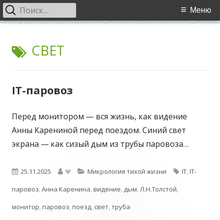
Найти:
Основное
Меню
меню
Перейти
WCI
World Cultural Interaction / Всемирное Культурное
к
МЕТКА:
СВЕТ
Взаимодействие
содержимому
IT-паровоз
Перед монитором — вся жизнь, как видение
Анны Карениной перед поездом. Синий свет
экрана — как сизый дым из трубы паровоза…
Опубликовано
Автор
Рубрики
Метки
25.11.2025
Ψ
Микрология тихой жизни
IT
,
IT-
паровоз
,
Анна Каренина
,
видение
,
дым
,
Л.Н.Толстой
,
монитор
,
паровоз
,
поезд
,
свет
,
труба