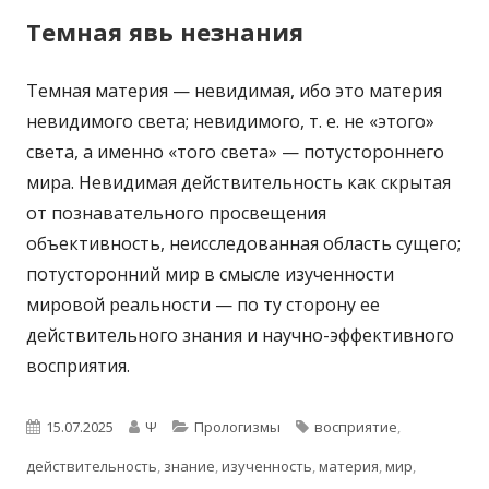
Темная явь незнания
Темная материя — невидимая, ибо это материя
невидимого света; невидимого, т. е. не «этого»
света, а именно «того света» — потустороннего
мира. Невидимая действительность как скрытая
от познавательного просвещения
объективность, неисследованная область сущего;
потусторонний мир в смысле изученности
мировой реальности — по ту сторону ее
действительного знания и научно-эффективного
восприятия.
Опубликовано
Автор
Рубрики
Метки
15.07.2025
Ψ
Прологизмы
восприятие
,
действительность
,
знание
,
изученность
,
материя
,
мир
,