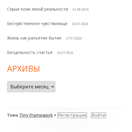
Серые кони лихой реальности
01.08.2026
Бесчувственное чувствилище
30.07.2026
Жизнь как разъятие бытия
27.07.2026
Бесцельность счастья
23.07.2026
АРХИВЫ
Архивы
Содержимое
Тема
Tiny Framework
•
Регистрация
Войти
подвала