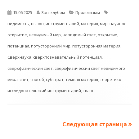
Опубликовано
Автор
Рубрики
Метки
15.06.2025
Зав. клубом
Прологизмы
видимость
,
вызов
,
инструментарий
,
материя
,
мир
,
научное
открытие
,
невидимый мир
,
невидимый свет
,
открытие
,
потенциал
,
потусторонний мир
,
потусторонняя материя
,
Сверхнаука
,
сверхпознавательный потенциал
,
сверхфизический свет
,
сверхфизический свет невидимого
мира
,
свет
,
способ
,
субстрат
,
темная материя
,
теоретико-
исследовательский инструментарий
,
ткань
Следующая страница
Пагинация