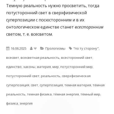
Темную реальность нужно просветить, тогда
потусторонний свет в сверхфизической
суперпозиции с посюсторонним и в их
онтологическом единстве станет
всесторонним
светом, т. е. всесветом.
Опубликовано
Автор
Рубрики
Метки
16.06.2025
Ψ
Прологизмы
"по ту сторону"
,
всесвет
,
всесветная реальность
,
всесторонний свет
,
единство
,
законы
,
материя
,
мир
,
потусторонний мир
,
потусторонний свет
,
реальность
,
сверхфизическая
суперпозиция
,
свет
,
суперпозиция
,
темная материя
,
тёмная
реальность
,
темная физика
,
тёмная энергия
,
тёмный мир
,
физика
,
энергия