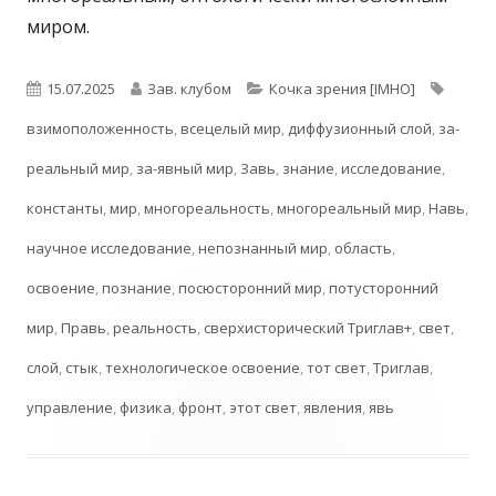
миром.
Опубликовано
Автор
Рубрики
Метки
15.07.2025
Зав. клубом
Кочка зрения [IMHO]
взимоположенность
,
всецелый мир
,
диффузионный слой
,
за-
реальный мир
,
за-явный мир
,
Завь
,
знание
,
исследование
,
константы
,
мир
,
многореальность
,
многореальный мир
,
Навь
,
научное исследование
,
непознанный мир
,
область
,
освоение
,
познание
,
посюсторонний мир
,
потусторонний
мир
,
Правь
,
реальность
,
сверхисторический Триглав+
,
свет
,
слой
,
стык
,
технологическое освоение
,
тот свет
,
Триглав
,
управление
,
физика
,
фронт
,
этот свет
,
явления
,
явь