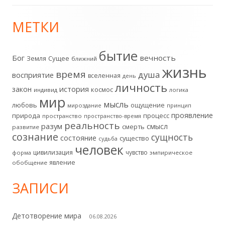
записей
МЕТКИ
Главная
боковая
бытие
Бог
вечность
Земля
Сущее
ближний
жизнь
колонка
время
душа
восприятие
вселенная
день
личность
история
закон
космос
индивид
логика
мир
мысль
любовь
ощущение
мироздание
принцип
проявление
природа
процесс
пространство
пространство-время
реальность
разум
смысл
смерть
развитие
сознание
сущность
состояние
существо
судьба
человек
цивилизация
чувство
форма
эмпирическое
явление
обобщение
ЗАПИСИ
Детотворение мира
06.08.2026