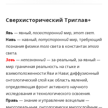
Сверхисторический Триглав+
Явь
— явный,
посюсторонний
мир,
этот свет
.
Навь
— навный,
потусторонний
мир, требующий
познания физики
того
света в константах
этого
света.
Завь
—
непознанный
— за-реальный, за-явный —
мир: граничная реальность на стыке и
взимоположенности Яви и Нави; диффузионный
онтологический слой как область явлений,
определяющая фронт активного научного
исследования и технологического освоения.
Правь
— знание и управление всецелым —
многореальным, онтологически многослойным —