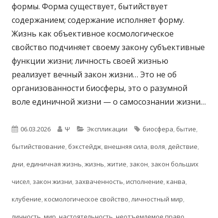
формы. Форма существует, бытийствует
содержанием; содержание исполняет форму.
Жизнь как объективное космологическое
свойство подчиняет своему закону субъективные
функции жизни; личность своей жизнью
реализует вечный закон жизни… Это не об
организованности биосферы, это о разумной
воле единичной жизни — о самосознании жизни…
Опубликовано
Автор
Рубрики
Метки
06.03.2026
Ψ
Экспликации
биосфера
,
бытие
,
бытийствование
,
бэкстейдж
,
внешняя сила
,
воля
,
действие
,
дни
,
единичная жизнь
,
жизнь
,
житие
,
закон
,
закон больших
чисел
,
закон жизни
,
захваченность
,
исполнение
,
канва
,
клубение
,
космологическое свойство
,
личностный мир
,
личность
,
мир
,
настоятельность
,
неотъемлемое право
,