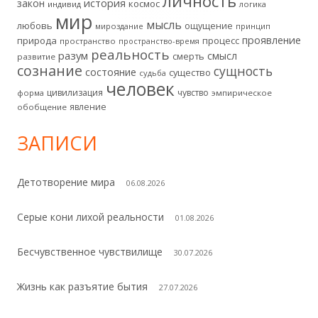
личность
история
закон
космос
индивид
логика
мир
мысль
любовь
ощущение
мироздание
принцип
проявление
природа
процесс
пространство
пространство-время
реальность
разум
смысл
смерть
развитие
сознание
сущность
состояние
существо
судьба
человек
цивилизация
чувство
форма
эмпирическое
явление
обобщение
ЗАПИСИ
Детотворение мира
06.08.2026
Серые кони лихой реальности
01.08.2026
Бесчувственное чувствилище
30.07.2026
Жизнь как разъятие бытия
27.07.2026