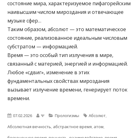
состояние мира, характеризуемое пифагорейским
наивысшим числом мироздания и отвечающее
музыке сфер…
Таким образом, абсолют — это математическое
состояние, реализованное идеальным числовым
субстратом — информацией.
Время — это особый тип излучения в мире,
связанный с материей, энергией и информацией.
Любое «сдвиг», изменение в этих
фундаментальных свойствах мироздания
вызывает излучение времени, генерирует поток
времени.
Опубликовано
Автор
Рубрики
Метки
07.02.2026
Ψ
Прологизмы
Абсолют
,
Абсолютная вечность
,
абстрактное время
,
атом
,
бесконечное время
,
вечность
,
взаимодействие
,
время
,