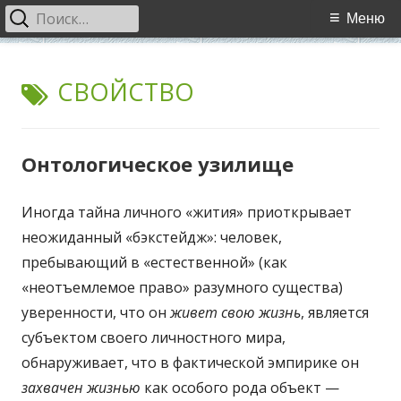
Найти:
Основное
Меню
меню
Перейти
WCI
World Cultural Interaction / Всемирное Культурное
к
МЕТКА:
СВОЙСТВО
Взаимодействие
содержимому
Онтологическое узилище
Иногда тайна личного «жития» приоткрывает
неожиданный «бэкстейдж»: человек,
пребывающий в «естественной» (как
«неотъемлемое право» разумного существа)
уверенности, что он
живет свою жизнь
, является
субъектом своего личностного мира,
обнаруживает, что в фактической эмпирике он
захвачен жизнью
как особого рода объект —