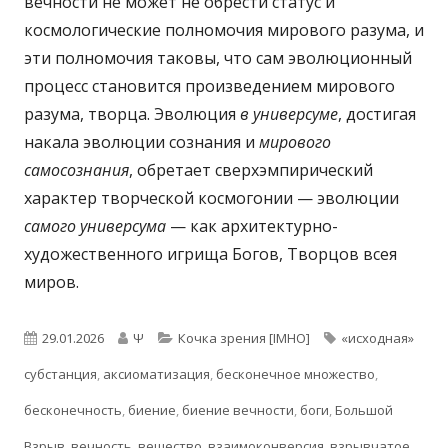
вечности не может не обрести статус и
космологические полномочия мирового разума, и
эти полномочия таковы, что сам эволюционный
процесс становится произведением мирового
разума, творца. Эволюция
в универсуме
, достигая
накала эволюции сознания и
мирового
самосознания
, обретает сверхэмпирический
характер творческой космогонии — эволюции
самого универсума
— как архитектурно-
художественного игрища Богов, Творцов всея
миров.
Опубликовано
Автор
Рубрики
Метки
29.01.2026
Ψ
Кочка зрения [IMHO]
«исходная»
субстанция
,
аксиоматизация
,
бесконечное множество
,
бесконечность
,
биение
,
биение вечности
,
боги
,
Большой
Взрыв
,
вечность
,
вещество
,
взаимоконверсия
,
взрывчатое