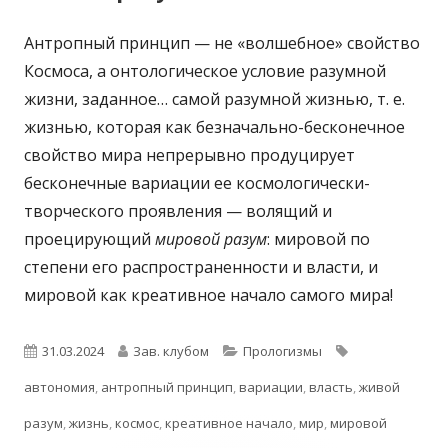
Антропный принцип — не «волшебное» свойство
Космоса, а онтологическое условие разумной
жизни, заданное… самой разумной жизнью, т. е.
жизнью, которая как безначально-бесконечное
свойство мира непрерывно продуцирует
бесконечные вариации ее космологически-
творческого проявления — волящий и
проецирующий
мировой разум
: мировой по
степени его распространенности и власти, и
мировой как креативное начало самого мира!
Опубликовано
Автор
Рубрики
Метки
31.03.2024
Зав. клубом
Прологизмы
автономия
,
антропный принцип
,
вариации
,
власть
,
живой
разум
,
жизнь
,
космос
,
креативное начало
,
мир
,
мировой