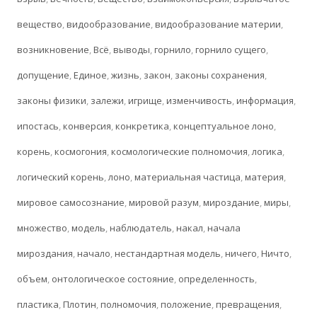
вещество
,
видообразование
,
видообразование материи
,
возникновение
,
Всё
,
выводы
,
горнило
,
горнило сущего
,
допущение
,
Единое
,
жизнь
,
закон
,
законы сохранения
,
законы физики
,
залежи
,
игрище
,
изменчивость
,
информация
,
ипостась
,
конверсия
,
конкретика
,
концептуальное лоно
,
корень
,
космогония
,
космологические полномочия
,
логика
,
логический корень
,
лоно
,
материальная частица
,
материя
,
мировое самосознание
,
мировой разум
,
мироздание
,
миры
,
множество
,
модель
,
наблюдатель
,
накал
,
начала
мироздания
,
начало
,
нестандартная модель
,
ничего
,
Ничто
,
объем
,
онтологическое состояние
,
определенность
,
пластика
,
Плотин
,
полномочия
,
положение
,
превращения
,