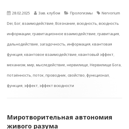
Опубликовано
Автор
Рубрики
Метки
28.02.2025
Зав. клубом
Прологизмы
Nervorium
Dei
,
Бог
,
взаимодействие
,
Всезнание
,
всюдность
,
всюдность
информации
,
гравитационное взаимодействие
,
гравитация
,
дальнодействие
,
загадочность
,
информация
,
квантовая
функция
,
квантовое взаимодействие
,
квантовый эффект
,
механизм
,
мир
,
мыследействие
,
нервилище
,
Нервилище Бога
,
потаённость
,
поток
,
проводник
,
свойство
,
функционал
,
функция
,
эффект
,
эффект всюдности
Миротворительная автономия
живого разума