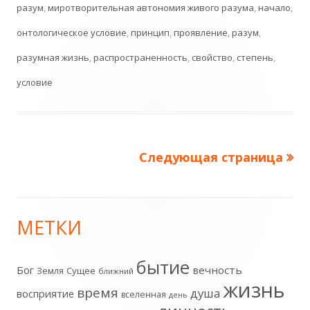
разум
,
миротворительная автономия живого разума
,
начало
,
онтологическое условие
,
принцип
,
проявление
,
разум
,
разумная жизнь
,
распространенность
,
свойство
,
степень
,
условие
Следующая страница
Пагинация
записей
МЕТКИ
Главная
боковая
бытие
Бог
вечность
Земля
Сущее
ближний
жизнь
колонка
время
душа
восприятие
вселенная
день