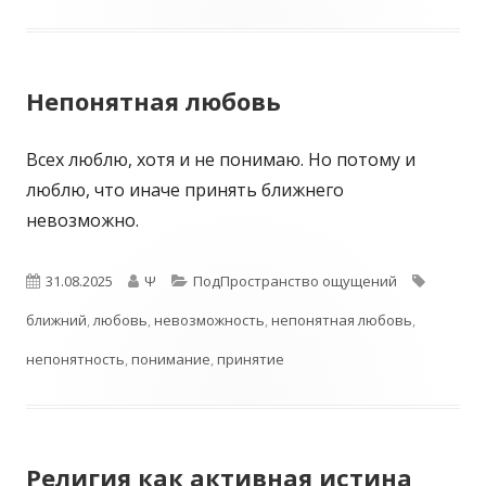
Непонятная любовь
Всех люблю, хотя и не понимаю. Но потому и
люблю, что иначе принять ближнего
невозможно.
Опубликовано
Автор
Рубрики
Метки
31.08.2025
Ψ
ПодПространство ощущений
ближний
,
любовь
,
невозможность
,
непонятная любовь
,
непонятность
,
понимание
,
принятие
Религия как активная истина