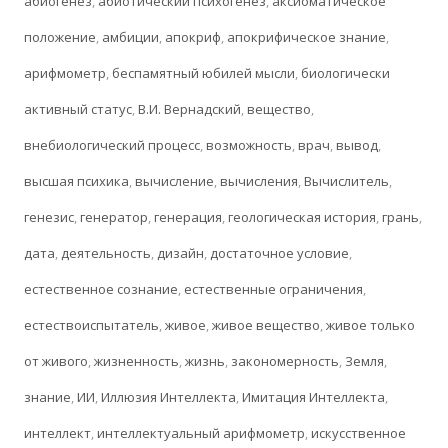
абиогенез
,
абиотический психогенез
,
аксиоматическое
положение
,
амбиции
,
апокриф
,
апокрифическое знание
,
арифмометр
,
беспамятный юбилей мысли
,
биологически
активный статус
,
В.И. Вернадский
,
вещество
,
внебиологический процесс
,
возможность
,
врач
,
вывод
,
высшая психика
,
вычисление
,
вычисления
,
Вычислитель
,
генезис
,
генератор
,
генерация
,
геологическая история
,
грань
,
дата
,
деятельность
,
дизайн
,
достаточное условие
,
естественное сознание
,
естественные ограничения
,
естествоиспытатель
,
живое
,
живое вещество
,
живое только
от живого
,
жизненность
,
жизнь
,
закономерность
,
Земля
,
знание
,
ИИ
,
Иллюзия Интеллекта
,
Имитация Интеллекта
,
интеллект
,
интеллектуальный арифмометр
,
искусственное