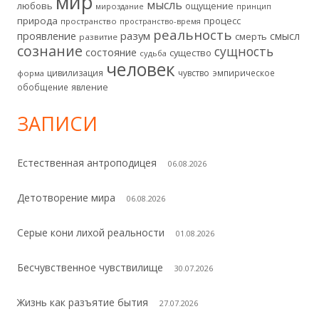
мир
мысль
любовь
ощущение
мироздание
принцип
природа
процесс
пространство
пространство-время
реальность
разум
проявление
смысл
смерть
развитие
сознание
сущность
состояние
существо
судьба
человек
цивилизация
чувство
эмпирическое
форма
обобщение
явление
ЗАПИСИ
Естественная антроподицея
06.08.2026
Детотворение мира
06.08.2026
Серые кони лихой реальности
01.08.2026
Бесчувственное чувствилище
30.07.2026
Жизнь как разъятие бытия
27.07.2026