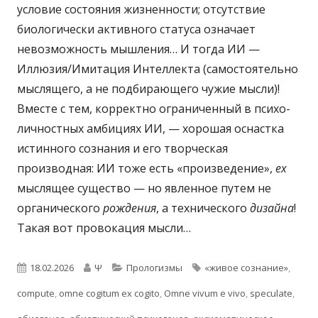
условие состояния жизненности; отсутствие
биологически активного статуса означает
невозможность мышления… И тогда ИИ —
Иллюзия/Имитация Интеллекта (самостоятельно
мыслящего, а не подбирающего чужие мысли)!
Вместе с тем, корректно ограниченный в психо-
личностных амбициях ИИ, — хорошая оснастка
истинного сознания и его творческая
производная: ИИ тоже есть «произведение»,
ex
мыслящее существо — но явленное путем не
органического
рождения
, а технического
дизайна
!
Такая вот провокация мысли…
Опубликовано
Автор
Рубрики
Метки
18.02.2026
Ψ
Прологизмы
«живое сознание»
,
compute
,
omne cogitum ex cogito
,
Omne vivum e vivo
,
speculate
,