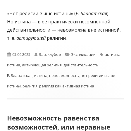
«Нет религии выше истины» (
Е. Блаватская
).
Но истина — в ее практически несомненной
действительности — невозможна вне истинной,
т. е.
актирующей
религии.
Опубликовано
Автор
Рубрики
Метки
05.06.2025
Зав. клубом
Экспликации
активная
истина
,
актирующая религия
,
действительность
,
Е. Блаватская
,
истина
,
невозможность
,
нет религии выше
истины
,
религия
,
религия как активная истина
Невозможность равенства
возможностей, или неравные