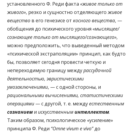
установленного Ф. Реди факта
«живое только от
живого»
, резко и сущностно отделяющего
живое
вещество
в его генезисе от
косного вещества
, —
обобщения до психического уровня
«мыслящее/
сознающее только от мыслящего/сознающего»
,
можно предположить, что выведенный методом
«психической экстраполяции» принцип, как будто
бы, позволяет сегодня провести четкую и
непереходимую границу между
рассудочной
деятельностью, эвристическими
умозаключениями
, — с одной стороны, и
рациональными вычислениями, статистическими
операциями
— с другой, т. е. между
естественным
сознанием
и
искусственным
интеллектом
.
Таким образом, психологическое «усиление»
принципа Ф. Реди
“Omne vivum e vivo”
до