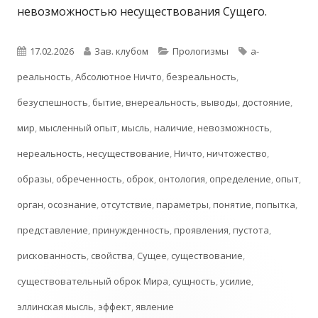
невозможностью несуществования Сущего.
Опубликовано
Автор
Рубрики
Метки
17.02.2026
Зав. клубом
Прологизмы
а-
реальность
,
Абсолютное Ничто
,
безреальность
,
безуспешность
,
бытие
,
внереальность
,
выводы
,
достояние
,
мир
,
мысленный опыт
,
мысль
,
наличие
,
невозможность
,
нереальность
,
несуществование
,
Ничто
,
ничтожество
,
образы
,
обреченность
,
оброк
,
онтология
,
определение
,
опыт
,
орган
,
осознание
,
отсутствие
,
параметры
,
понятие
,
попытка
,
представление
,
принужденность
,
проявления
,
пустота
,
рискованность
,
свойства
,
Сущее
,
существование
,
существовательный оброк Мира
,
сущность
,
усилие
,
эллинская мысль
,
эффект
,
явление