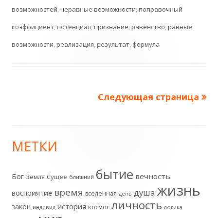
возможностей
,
неравные возможности
,
поправочный
коэффициент
,
потенциал
,
признание
,
равенство
,
равные
возможности
,
реализация
,
результат
,
формула
Следующая страница
Пагинация
записей
МЕТКИ
Главная
боковая
бытие
Бог
вечность
Земля
Сущее
ближний
жизнь
колонка
время
душа
восприятие
вселенная
день
личность
история
закон
космос
индивид
логика