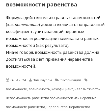
возможности равенства
Формула действительно равных возможностей
(как
потенциала
) должна включать поправочный
коэффициент, учитывающий неравные
возможности реализации номинально равных
возможностей (как результата).
Иначе говоря, возможность равенства должна
достигаться за счет признания неравенства
возможностей.
Опубликовано
Автор
Рубрики
Метки
06.04.2024
Зав. клубом
Экспликации
возможности
,
возможность
,
коэффициент
,
невозможность
,
невозможность равенства возможностей или неравные
возможности равенства
,
неравенство
,
неравенство