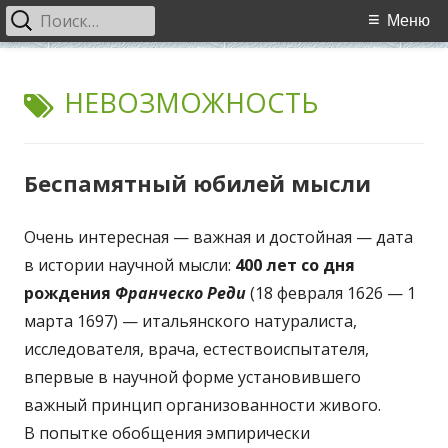
Найти:
Основное
Меню
меню
Перейти
WCI
World Cultural Interaction / Всемирное Культурное
к
МЕТКА:
НЕВОЗМОЖНОСТЬ
Взаимодействие
содержимому
Беспамятный юбилей мысли
Очень интересная — важная и достойная — дата
в истории научной мысли:
400 лет со дня
рождения
Франческо Реди
(18 февраля 1626 — 1
марта 1697) — итальянского натуралиста,
исследователя, врача, естествоиспытателя,
впервые в научной форме установившего
важный принцип организованности живого.
В попытке обобщения эмпирически