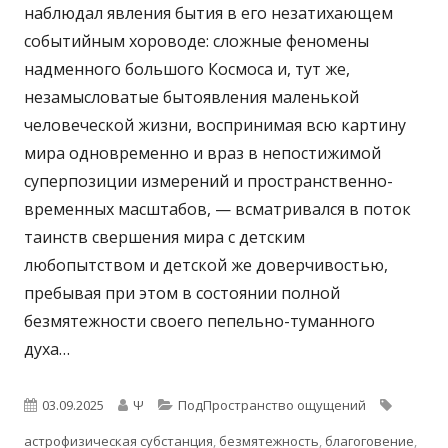
наблюдал явления бытия в его незатихающем
событийным хороводе: сложные феномены
надменного большого Космоса и, тут же,
незамысловатые бытоявления маленькой
человеческой жизни, воспринимая всю картину
мира одновременно и враз в непостижимой
суперпозиции измерений и пространственно-
временных масштабов, — всматривался в поток
таинств свершения мира с детским
любопытством и детской же доверчивостью,
пребывая при этом в состоянии полной
безмятежности своего пепельно-туманного
духа…
Опубликовано
Автор
Рубрики
Метки
03.09.2025
Ψ
ПодПространство ощущений
астрофизическая субстанция
,
безмятежность
,
благоговение
,