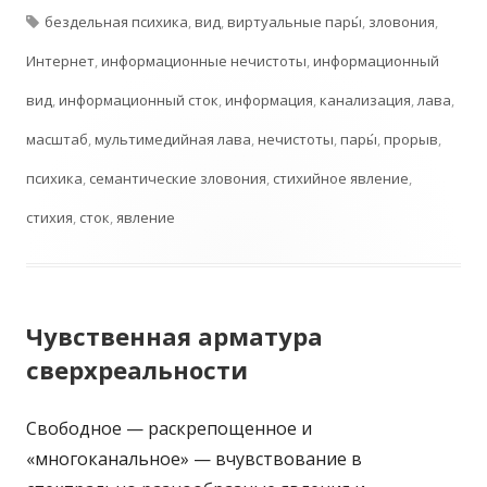
Метки
бездельная психика
,
вид
,
виртуальные пары́
,
зловония
,
Интернет
,
информационные нечистоты
,
информационный
вид
,
информационный сток
,
информация
,
канализация
,
лава
,
масштаб
,
мультимедийная лава
,
нечистоты
,
пары́
,
прорыв
,
психика
,
семантические зловония
,
стихийное явление
,
стихия
,
сток
,
явление
Чувственная арматура
сверхреальности
Свободное — раскрепощенное и
«многоканальное» — вчувствование в