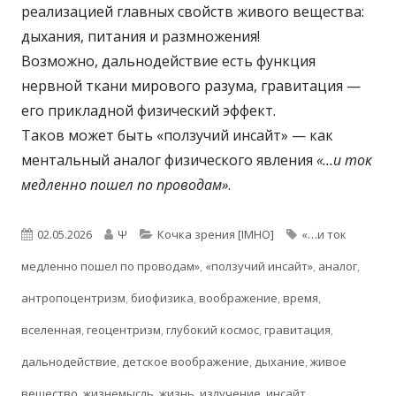
реализацией главных свойств живого вещества:
дыхания, питания и размножения!
Возможно, дальнодействие есть функция
нервной ткани мирового разума, гравитация —
его прикладной физический эффект.
Таков может быть «ползучий инсайт» — как
ментальный аналог физического явления
«…и ток
медленно пошел по проводам»
.
Опубликовано
Автор
Рубрики
Метки
02.05.2026
Ψ
Кочка зрения [IMHO]
«…и ток
медленно пошел по проводам»
,
«ползучий инсайт»
,
аналог
,
антропоцентризм
,
биофизика
,
воображение
,
время
,
вселенная
,
геоцентризм
,
глубокий космос
,
гравитация
,
дальнодействие
,
детское воображение
,
дыхание
,
живое
вещество
,
жизнемысль
,
жизнь
,
излучение
,
инсайт
,