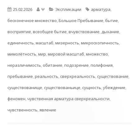
Опубликовано
Автор
Рубрики
Метки
25.02.2026
Ψ
Экспликации
арматура
,
бесконечное множество
,
Большое Пребывание
,
бытие
,
восприятие
,
всеобщее бытие
,
вчувствование
,
дыхание
,
единичность
,
масштаб
,
мизерность
,
микроскопичность
,
мимолётность
,
мир
,
мировой масштаб
,
множество
,
неразличимость
,
обитание
,
подозрение
,
полифония
,
пребывание
,
реальность
,
сверхреальность
,
существование
,
существованище
,
существованьице
,
сущность
,
убеждение
,
феномен
,
чувственная арматура сверхреальности
,
чувственность
,
явление