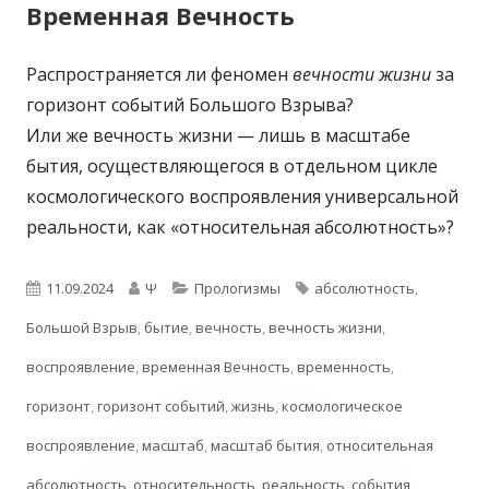
Временная Вечность
Распространяется ли феномен
вечности жизни
за
горизонт событий Большого Взрыва?
Или же вечность жизни — лишь в масштабе
бытия, осуществляющегося в отдельном цикле
космологического воспроявления универсальной
реальности, как «относительная абсолютность»?
Опубликовано
Автор
Рубрики
Метки
11.09.2024
Ψ
Прологизмы
абсолютность
,
Большой Взрыв
,
бытие
,
вечность
,
вечность жизни
,
воспроявление
,
временная Вечность
,
временность
,
горизонт
,
горизонт событий
,
жизнь
,
космологическое
воспроявление
,
масштаб
,
масштаб бытия
,
относительная
абсолютность
,
относительность
,
реальность
,
события
,