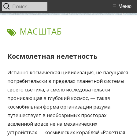
Найти:
Основное
Меню
меню
Перейти
WCI
World Cultural Interaction / Всемирное Культурное
к
МЕТКА:
МАСШТАБ
Взаимодействие
содержимому
Космолетная нелетность
Истинно космическая цивилизация, не пасущаяся
потребительски в пределах планетной системы
своего светила, а смело исследовательски
проникающая в глубокий космос, — такая
космобильная форма организации разума
путешествует в необозримых просторах
вселенной вовсе не на механических
устройствах — космических кораблях! «Ракетная