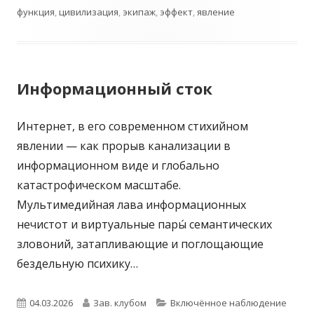
функция
,
цивилизация
,
экипаж
,
эффект
,
явление
Информационный сток
Интернет, в его современном стихийном
явлении — как прорыв канализации в
информационном виде и глобально
катастрофическом масштабе.
Мультимедийная лава информационных
нечистот и виртуальные пары́ семантических
зловоний, затапливающие и поглощающие
бездельную психику…
Опубликовано
Автор
Рубрики
04.03.2026
Зав. клубом
Включённое наблюдение