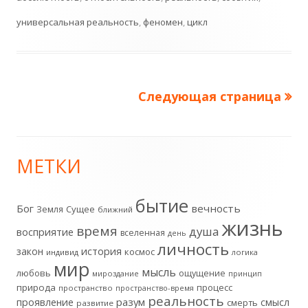
универсальная реальность
,
феномен
,
цикл
Следующая страница
Пагинация
записей
МЕТКИ
Главная
боковая
бытие
Бог
вечность
Земля
Сущее
ближний
жизнь
колонка
время
душа
восприятие
вселенная
день
личность
история
закон
космос
индивид
логика
мир
мысль
любовь
ощущение
мироздание
принцип
природа
процесс
пространство
пространство-время
реальность
разум
проявление
смысл
смерть
развитие