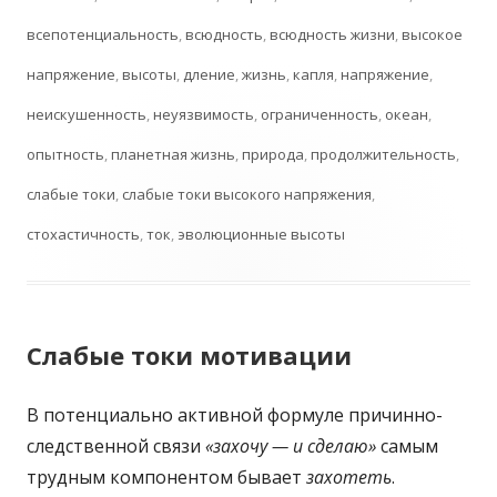
всепотенциальность
,
всюдность
,
всюдность жизни
,
высокое
напряжение
,
высоты
,
дление
,
жизнь
,
капля
,
напряжение
,
неискушенность
,
неуязвимость
,
ограниченность
,
океан
,
опытность
,
планетная жизнь
,
природа
,
продолжительность
,
слабые токи
,
слабые токи высокого напряжения
,
стохастичность
,
ток
,
эволюционные высоты
Слабые токи мотивации
В потенциально активной формуле причинно-
следственной связи
«захочу — и сделаю»
самым
трудным компонентом бывает
захотеть
.