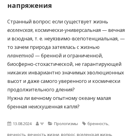
напряжения
Странный вопрос: если существует жизнь
вселенская
, космически-универсальная — вечная
и всюдная, т. е. неуязвимо-всепотенциальная, —
то зачем природа затеялась с жизнью
планетной
— бренной и ограниченной,
биосферно-стохастической, не гарантирующей
никаких инвариантно значимых эволюционных
высот и даже самого уверенного и космически
продолжительного дления?
Нужна ли вечному опытному океану малая
бренная неискушенная капля?
Опубликовано
Автор
Рубрики
Метки
13.08.2024
Ψ
Прологизмы
бренность
,
вечность
,
вечность жизни
,
вопрос
,
вселенская жизнь
,