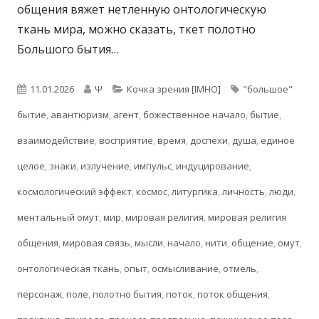
общения вяжет нетленную онтологическую
ткань мира, можно сказать, ткет полотно
Большого бытия…
Опубликовано
Автор
Рубрики
Метки
11.01.2026
Ψ
Кочка зрения [IMHO]
"большое"
бытие
,
авантюризм
,
агент
,
божественное начало
,
бытие
,
взаимодействие
,
восприятие
,
время
,
доспехи
,
душа
,
единое
целое
,
знаки
,
излучение
,
импульс
,
индуцирование
,
космологический эффект
,
космос
,
литургика
,
личность
,
люди
,
ментальный омут
,
мир
,
мировая религия
,
мировая религия
общения
,
мировая связь
,
мысли
,
начало
,
нити
,
общение
,
омут
,
онтологическая ткань
,
опыт
,
осмысливание
,
отмель
,
персонаж
,
поле
,
полотно бытия
,
поток
,
поток общения
,