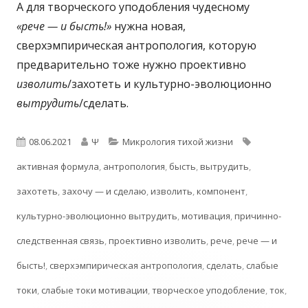
А для творческого уподобления чудесному
«рече — и бысть!»
нужна новая,
сверхэмпирическая антропология, которую
предварительно тоже нужно проективно
изволить
/захотеть и культурно-эволюционно
вытрудить
/сделать.
Опубликовано
Автор
Рубрики
Метки
08.06.2021
Ψ
Микрология тихой жизни
активная формула
,
антропология
,
бысть
,
вытрудить
,
захотеть
,
захочу — и сделаю
,
изволить
,
компонент
,
культурно-эволюционно вытрудить
,
мотивация
,
причинно-
следственная связь
,
проективно изволить
,
рече
,
рече — и
бысть!
,
сверхэмпирическая антропология
,
сделать
,
слабые
токи
,
слабые токи мотивации
,
творческое уподобление
,
ток
,