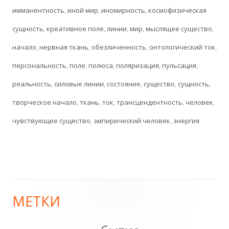
имманентность
,
иной мир
,
иномирность
,
космофизическая
сущность
,
креативное поле
,
линии
,
мир
,
мыслящее существо
,
начало
,
нервная ткань
,
обезличенность
,
онтологический ток
,
персональность
,
поле
,
полюса
,
поляризация
,
пульсация
,
реальность
,
силовые линии
,
состояние
,
существо
,
сущность
,
творческое начало
,
ткань
,
ток
,
трансцендентность
,
человек
,
чувствующее существо
,
эмпирический человек
,
энергия
МЕТКИ
Главная
боковая