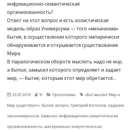
инфрмационно-семантическая
организованность?
Ответ на этот вопрос и есть холистическая
модель-образ Универсума — того «механизма»
бытия, в осуществлении которого эмпирически
обнаруживается и открывается существование
Мира.
В паралогическом обороте мыслить надо не
мир
,
а
бытие
, замысел которого определяет и задает
мир, — бытие, которым этот мир обретается…
Опубликовано
Автор
Рубрики
Метки
23.07.2019
Ψ
Прологизмы
«Бог мыслит Мир и
Мир существует»
,
бытие
,
вопрос
,
Григорий Богослов
,
задание
,
закономерности
,
Замысел
,
инфрмационно-семантическая
организованность
,
материально-энергетическая