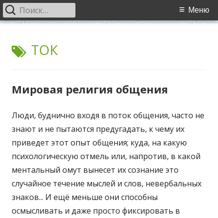
Найти:
Основное
Меню
меню
Перейти
WCI
World Cultural Interaction / Всемирное Культурное
к
МЕТКА:
ТОК
Взаимодействие
содержимому
Мировая религия общения
Люди, буднично входя в поток общения, часто не
знают и не пытаются предугадать, к чему их
приведет этот опыт общения; куда, на какую
психологическую отмель или, напротив, в какой
ментальный омут вынесет их сознание это
случайное течение мыслей и слов, невербальных
знаков... И ещё меньше они способны
осмысливать и даже просто фиксировать в