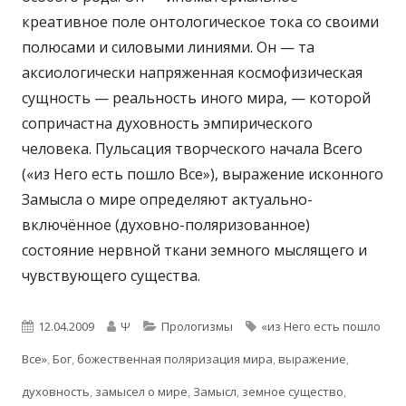
креативное поле онтологическое тока со своими
полюсами и силовыми линиями. Он — та
аксиологически напряженная космофизическая
сущность — реальность иного мира, — которой
сопричастна духовность эмпирического
человека. Пульсация творческого начала Всего
(«из Него есть пошло Все»), выражение исконного
Замысла о мире определяют актуально-
включённое (духовно-поляризованное)
состояние нервной ткани земного мыслящего и
чувствующего существа.
Опубликовано
Автор
Рубрики
Метки
12.04.2009
Ψ
Прологизмы
«из Него есть пошло
Все»
,
Бог
,
божественная поляризация мира
,
выражение
,
духовность
,
замысел о мире
,
Замысл
,
земное существо
,