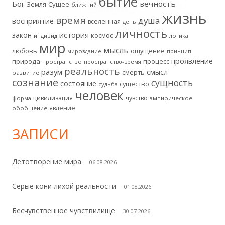
бытие
Бог
вечность
Земля
Сущее
ближний
жизнь
колонка
время
душа
восприятие
вселенная
день
личность
история
закон
космос
индивид
логика
мир
мысль
любовь
ощущение
мироздание
принцип
проявление
природа
процесс
пространство
пространство-время
реальность
разум
смысл
смерть
развитие
сознание
сущность
состояние
существо
судьба
человек
цивилизация
чувство
форма
эмпирическое
явление
обобщение
ЗАПИСИ
Детотворение мира
06.08.2026
Серые кони лихой реальности
01.08.2026
Бесчувственное чувствилище
30.07.2026