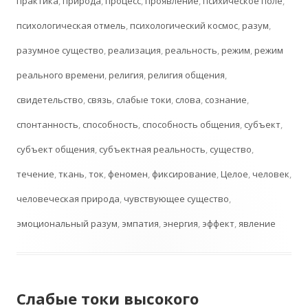
практика
,
природа
,
процесс
,
проявление
,
психическое поле
,
психологическая отмель
,
психологический космос
,
разум
,
разумное существо
,
реализация
,
реальность
,
режим
,
режим
реального времени
,
религия
,
религия общения
,
свидетельство
,
связь
,
слабые токи
,
слова
,
сознание
,
спонтанность
,
способность
,
способность общения
,
субъект
,
субъект общения
,
субъектная реальность
,
существо
,
течение
,
ткань
,
ток
,
феномен
,
фиксирование
,
Целое
,
человек
,
человеческая природа
,
чувствующее существо
,
эмоциональный разум
,
эмпатия
,
энергия
,
эффект
,
явление
Слабые токи высокого