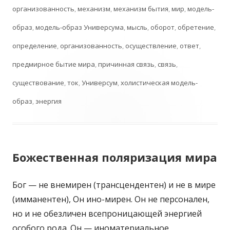
организованность
,
механизм
,
механизм бытия
,
мир
,
модель-
образ
,
модель-образ Универсума
,
мысль
,
оборот
,
обретение
,
определение
,
организованность
,
осуществление
,
ответ
,
предмирное бытие мира
,
причинная связь
,
связь
,
существование
,
ток
,
Универсум
,
холистическая модель-
образ
,
энергия
Божественная поляризация мира
Бог — не внемирен (трансцендентен) и не в мире
(имманентен), Он ино-мирен. Он не персонален,
но и не обезличен всепроницающей энергией
особого рода. Он — иноматериальное