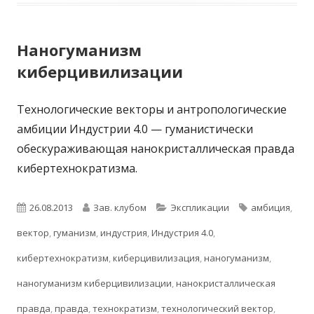
Наногуманизм
киберцивилизации
Технологические векторы и антропологические
амбиции Индустрии 4.0 — гуманистически
обескураживающая нанокристаллическая правда
кибертехнократизма.
Опубликовано
Автор
Рубрики
Метки
26.08.2013
Зав. клубом
Экспликации
амбиция
,
вектор
,
гуманизм
,
индустрия
,
Индустрия 4.0
,
кибертехнократизм
,
киберцивилизация
,
наногуманизм
,
наногуманизм киберцивилизации
,
нанокристаллическая
правда
,
правда
,
технократизм
,
технологический вектор
,