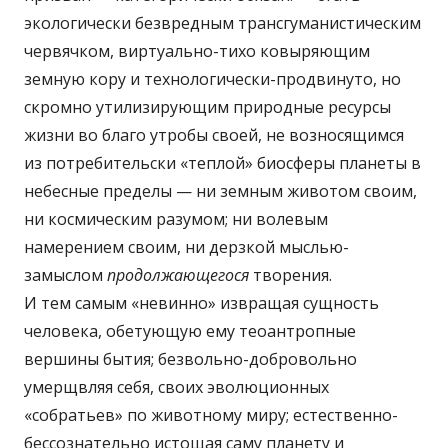
экологически безвредным трансгуманистическим
червячком, виртуально-тихо ковыряющим
земную кору и технологически-продвинуто, но
скромно утилизирующим природные ресурсы
жизни во благо утробы своей, не возносящимся
из потребительски «теплой» биосферы планеты в
небесные пределы — ни земным животом своим,
ни космическим разумом; ни волевым
намерением своим, ни дерзкой мыслью-
замыслом
продолжающегося
творения.
И тем самым «невинно» извращая сущность
человека, обетующую ему теоантропные
вершины бытия; безвольно-добровольно
умерщвляя себя, своих эволюционных
«собратьев» по животному миру; естественно-
бессознательно истощая саму планету и