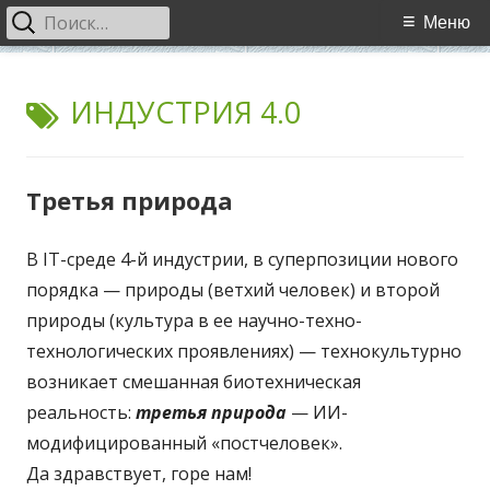
Найти:
Основное
Меню
меню
Перейти
WCI
World Cultural Interaction / Всемирное Культурное
к
МЕТКА:
ИНДУСТРИЯ 4.0
Взаимодействие
содержимому
Третья природа
В IT-среде 4-й индустрии, в суперпозиции нового
порядка — природы (ветхий человек) и второй
природы (культура в ее научно-техно-
технологических проявлениях) — технокультурно
возникает смешанная биотехническая
реальность:
третья природа
— ИИ-
модифицированный «постчеловек».
Да здравствует, горе нам!