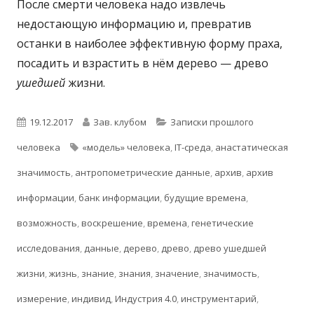
После смерти человека надо извлечь
недостающую информацию и, превратив
останки в наиболее эффективную форму праха,
посадить и взрастить в нём дерево — древо
ушедшей
жизни.
Опубликовано
Автор
Рубрики
19.12.2017
Зав. клубом
Записки прошлого
Метки
человека
«модель» человека
,
IT-среда
,
анастатическая
значимость
,
антропометрические данные
,
архив
,
архив
информации
,
банк информации
,
будущие времена
,
возможность
,
воскрешение
,
времена
,
генетические
исследования
,
данные
,
дерево
,
древо
,
древо ушедшей
жизни
,
жизнь
,
знание
,
знания
,
значение
,
значимость
,
измерение
,
индивид
,
Индустрия 4.0
,
инструментарий
,