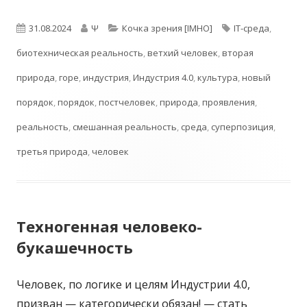
Опубликовано
Автор
Рубрики
Метки
31.08.2024
Ψ
Кочка зрения [IMHO]
IT-среда
,
биотехническая реальность
,
ветхий человек
,
вторая
природа
,
горе
,
индустрия
,
Индустрия 4.0
,
культура
,
новый
порядок
,
порядок
,
постчеловек
,
природа
,
проявления
,
реальность
,
смешанная реальность
,
среда
,
суперпозиция
,
третья природа
,
человек
Техногенная человеко-
букашечность
Человек, по логике и целям Индустрии 4.0,
призван — категорически обязан! — стать