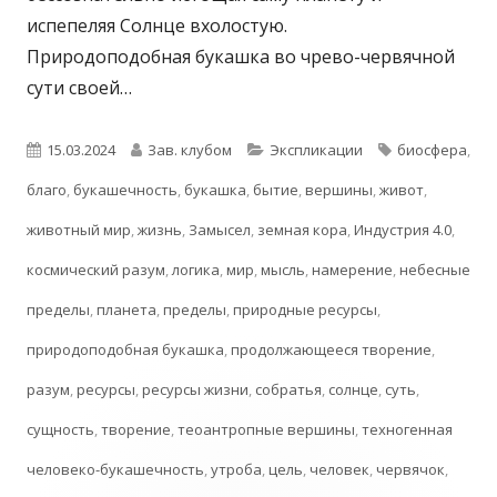
испепеляя Солнце вхолостую.
Природоподобная букашка во чрево-червячной
сути своей…
Опубликовано
Автор
Рубрики
Метки
15.03.2024
Зав. клубом
Экспликации
биосфера
,
благо
,
букашечность
,
букашка
,
бытие
,
вершины
,
живот
,
животный мир
,
жизнь
,
Замысел
,
земная кора
,
Индустрия 4.0
,
космический разум
,
логика
,
мир
,
мысль
,
намерение
,
небесные
пределы
,
планета
,
пределы
,
природные ресурсы
,
природоподобная букашка
,
продолжающееся творение
,
разум
,
ресурсы
,
ресурсы жизни
,
собратья
,
солнце
,
суть
,
сущность
,
творение
,
теоантропные вершины
,
техногенная
человеко-букашечность
,
утроба
,
цель
,
человек
,
червячок
,