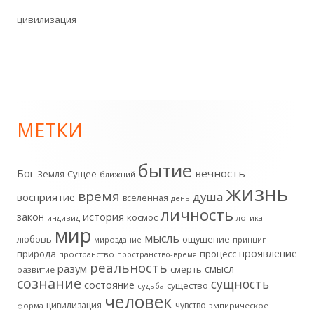
цивилизация
МЕТКИ
Главная
боковая
бытие
Бог
вечность
Земля
Сущее
ближний
жизнь
колонка
время
душа
восприятие
вселенная
день
личность
история
закон
космос
индивид
логика
мир
мысль
любовь
ощущение
мироздание
принцип
проявление
природа
процесс
пространство
пространство-время
реальность
разум
смысл
смерть
развитие
сознание
сущность
состояние
существо
судьба
человек
цивилизация
чувство
форма
эмпирическое