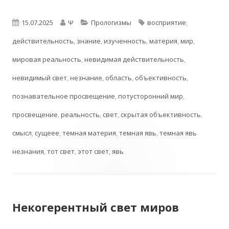
Опубликовано
Автор
Рубрики
Метки
15.07.2025
Ψ
Прологизмы
восприятие
,
действительность
,
знание
,
изученность
,
материя
,
мир
,
мировая реальность
,
невидимая действительность
,
невидимый свет
,
незнание
,
область
,
объективность
,
познавательное просвещение
,
потусторонний мир
,
просвещение
,
реальность
,
свет
,
скрытая объективность
,
смысл
,
сущеее
,
темная материя
,
темная явь
,
темная явь
незнания
,
тот свет
,
этот свет
,
явь
Некогерентный свет миров