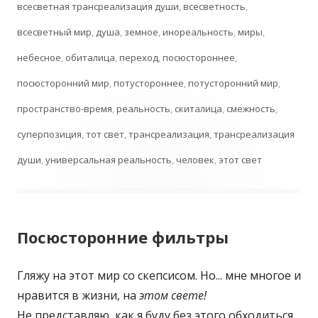
всесветная трансреализация души
,
всесветность
,
всесветный мир
,
душа
,
земное
,
инореальность
,
миры
,
небесное
,
обиталица
,
переход
,
посюстороннее
,
посюсторонний мир
,
потустороннее
,
потусторонний мир
,
пространство-время
,
реальность
,
скиталица
,
смежность
,
суперпозиция
,
тот свет
,
трансреализация
,
трансреализация
души
,
универсальная реальность
,
человек
,
этот свет
Посюсторонние фильтры
Гляжу на этот мир со скепсисом. Но... мне многое и
нравится в жизни, на
этом свете!
Не представляю, как я буду без этого обходиться