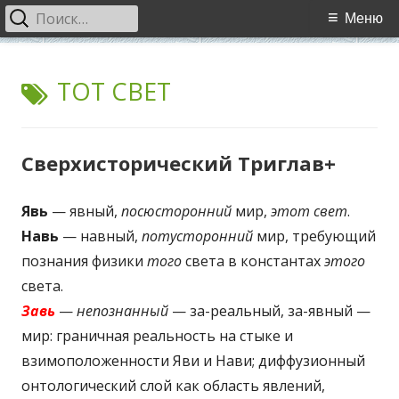
Найти:
Основное
Меню
меню
Перейти
WCI
World Cultural Interaction / Всемирное Культурное
к
МЕТКА:
ТОТ СВЕТ
Взаимодействие
содержимому
Сверхисторический Триглав+
Явь
— явный,
посюсторонний
мир,
этот свет
.
Навь
— навный,
потусторонний
мир, требующий
познания физики
того
света в константах
этого
света.
Завь
—
непознанный
— за-реальный, за-явный —
мир: граничная реальность на стыке и
взимоположенности Яви и Нави; диффузионный
онтологический слой как область явлений,