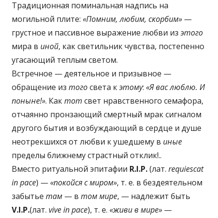
Традиционная поминальная надпись на
могильной плите:
«Помним, любим, скорбим»
—
грустное и пассивное выражение любви из
этого
мира в
иной
, как светильник чувства, постепенно
угасающий теплым светом.
Встречное — деятельное и призывное —
обращение из
того
света к
этому
:
«Я вас люблю. И
поныне!»
. Как
тот
свет нравственного семафора,
отчаянно пронзающий смертный мрак сигналом
другого бытия и возбуждающий в сердце и душе
неотрекшихся от любви к ушедшему в
иные
пределы ближнему страстный отклик!..
Вместо ритуальной эпитафии
R.I.P.
(лат.
requiescat
in pace
) —
«покойся с миром»
, т. е. в бездеятельном
забытье
там
— в
том мире
, — надлежит быть
V.I.P.
(лат.
vive in pace
), т. е.
«живи в мире»
—