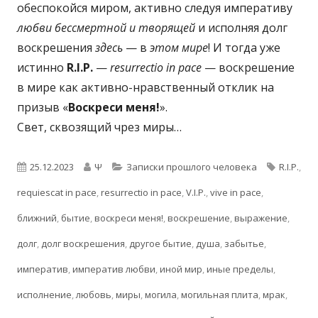
обеспокойся миром, активно следуя императиву
любви бессмертной и творящей
и исполняя долг
воскрешения
здесь
— в
этом мире
! И тогда уже
истинно
R.I.P.
—
resurrectio in pace
— воскрешение
в мире как активно-нравственный отклик на
призыв «
Воскреси меня!
».
Свет, сквозящий чрез миры…
Опубликовано
Автор
Рубрики
Метки
25.12.2023
Ψ
Записки прошлого человека
R.I.P.
,
requiescat in pace
,
resurrectio in pace
,
V.I.P.
,
vive in pace
,
ближний
,
бытие
,
воскреси меня!
,
воскрешение
,
выражение
,
долг
,
долг воскрешения
,
другое бытие
,
душа
,
забытье
,
императив
,
императив любви
,
иной мир
,
иные пределы
,
исполнение
,
любовь
,
миры
,
могила
,
могильная плита
,
мрак
,