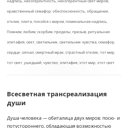
надпись
,
некогерентность
,
некогерентный свет миров
,
нравственный семафор
,
обеспокоенность
,
обращение
,
отклик
,
плита
,
покойся с миром
,
поминальная надпись
,
Помним; любим; скорбим
,
пределы
,
призыв
,
ритуальная
эпитафия
,
свет
,
светильник
,
светильник чувства
,
семафор
,
сердце
,
сигнал
,
смертный мрак
,
страстный отклик
,
тот мир
,
тот свет
,
ушедший
,
чувство
,
эпитафия
,
этот мир
,
этот свет
Всесветная трансреализация
души
Душа человека — обиталица двух миров: посю- и
потустороннего, обладающая возможностью