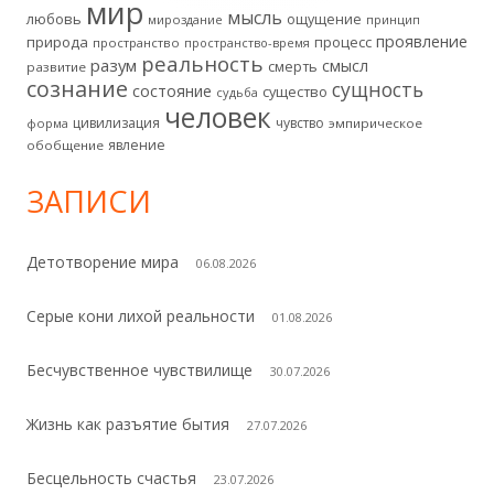
мир
мысль
любовь
ощущение
мироздание
принцип
проявление
природа
процесс
пространство
пространство-время
реальность
разум
смысл
смерть
развитие
сознание
сущность
состояние
существо
судьба
человек
цивилизация
чувство
форма
эмпирическое
явление
обобщение
ЗАПИСИ
Детотворение мира
06.08.2026
Серые кони лихой реальности
01.08.2026
Бесчувственное чувствилище
30.07.2026
Жизнь как разъятие бытия
27.07.2026
Бесцельность счастья
23.07.2026