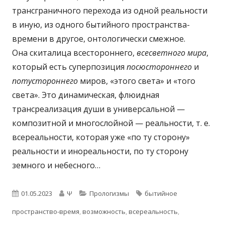
трансграничного перехода из одной реальности
в иную, из одного бытийного пространства-
времени в другое, онтологически смежное.
Она скиталица всестороннего,
всесветного мира
,
который есть суперпозиция
посюстороннего
и
потустороннего
миров, «этого света» и «того
света». Это динамическая, флюидная
трансреализация души в универсальной —
композитной и многослойной — реальности, т. е.
всереальности, которая уже «по ту сторону»
реальности и инореальности, по ту сторону
земного и небесного…
Опубликовано
Автор
Рубрики
Метки
01.05.2023
Ψ
Прологизмы
бытийное
пространство-время
,
возможность
,
всереальность
,