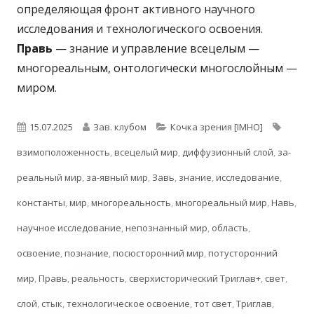
определяющая фронт активного научного
исследования и технологического освоения.
Правь
— знание и управление всецелым —
многореальным, онтологически многослойным —
миром.
Опубликовано
Автор
Рубрики
Метки
15.07.2025
Зав. клубом
Кочка зрения [IMHO]
взимоположенность
,
всецелый мир
,
диффузионный слой
,
за-
реальный мир
,
за-явный мир
,
Завь
,
знание
,
исследование
,
константы
,
мир
,
многореальность
,
многореальный мир
,
Навь
,
научное исследование
,
непознанный мир
,
область
,
освоение
,
познание
,
посюсторонний мир
,
потусторонний
мир
,
Правь
,
реальность
,
сверхисторический Триглав+
,
свет
,
слой
,
стык
,
технологическое освоение
,
тот свет
,
Триглав
,