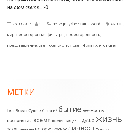
на
том свете
... :-0
Опубликовано
Автор
Рубрики
Метки
28.09.2017
Ψ
ΨSW [Psyche Status Word]
жизнь
,
мир
,
посюсторонние фильтры
,
посюсторонность
,
представление
,
свет
,
скепсис
,
тот свет
,
фильтр
,
этот свет
МЕТКИ
Главная
боковая
бытие
Бог
вечность
Земля
Сущее
ближний
жизнь
колонка
время
душа
восприятие
вселенная
день
личность
история
закон
космос
индивид
логика