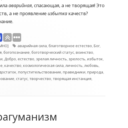
сила
аварийная
, спасающая, а не творящая! Это
ств, а не проявление
избытка
качеств?
нание.
Метки
IMHO]
аварийная сила
,
благотворное естество
,
Бог
,
я
,
богопознание
,
боготворческий статус
,
воинство
,
ки
,
Добро
,
естество
,
зрелая личность
,
зрелость
,
избыток
,
ие
,
качество
,
космологическая сила
,
личность
,
любовь
,
достаток
,
попустительствование
,
праведники
,
природа
,
вование
,
статус
,
творчество
,
творящая инстанция
,
рагуманизм