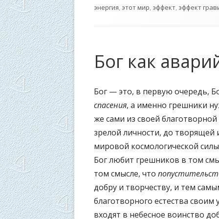
энергия
,
этот мир
,
эффект
,
эффект грав
Бог как авар
Бог — это, в первую очередь, Б
спасения
, а именно грешники н
же сами из своей благотворной
зрелой личности, до творящей 
мировой космологической силы
Бог любит грешников в том смы
том смысле, что
попустительст
добру и творчеству, и тем сам
благотворного естества своим 
входят в небесное воинство доб