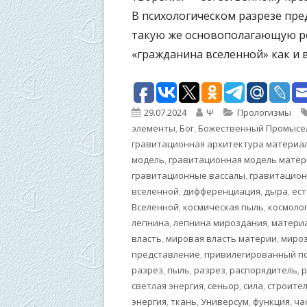
В психологическом разрезе пре
такую же основополагающую р
«гражданина вселенной» как и 
Опубликовано
Автор
Рубрики
29.07.2024
Ψ
Прологизмы
элементы
,
Бог
,
Божественный Промысе
гравитационная архитектура материа
модель
,
гравитационная модель матер
гравитационные вассалы
,
гравитацио
вселенной
,
дифференциация
,
дыра
,
ес
Вселенной
,
космическая пыль
,
космолог
лепнина
,
лепнина мироздания
,
матери
власть
,
мировая власть материи
,
миро
представление
,
привилегированный п
разрез
,
пыль
,
разрез
,
распорядитель
,
р
светлая энергия
,
сеньор
,
сила
,
строите
энергия
,
ткань
,
Универсум
,
функция
,
ча