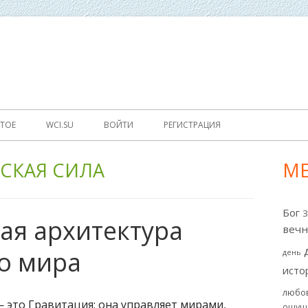
World Cultural Interaction / Всемирное Культурное Взаимо
WCI
ТОЕ
WCI.SU
ВОЙТИ
РЕГИСТРАЦИЯ
СКАЯ СИЛА
М
Гл
бо
Бог
ая архитектура
ко
вечн
о мира
день
исто
любо
— это Гравитация; она управляет мирами,
ощущ