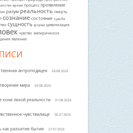
проявление
процесс
ранство-время
реальность
разум
смерть
тие
сознание
л
состояние
судьба
сущность
ство
цивилизация
форма
ловек
чувство
эмпирическое
щение
явление
АПИСИ
ственная антроподицея
06.08.2026
творение мира
06.08.2026
е кони лихой реальности
01.08.2026
увственное чувствилище
30.07.2026
ь как разъятие бытия
27.07.2026