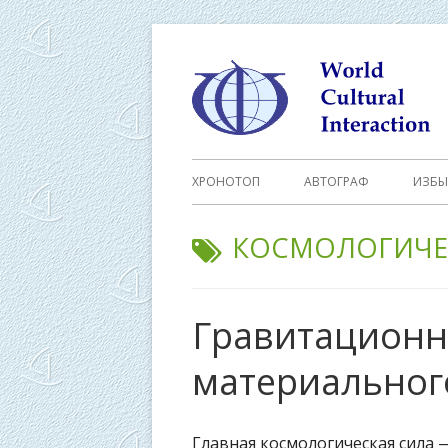
Перейти
к
содержимому
Основное
ХРОНОТОП
АВТОГРАФ
ИЗБЫ
меню
МЕТКА:
КОСМОЛОГИЧЕ
Гравитационн
материальног
Главная космологическая сила 