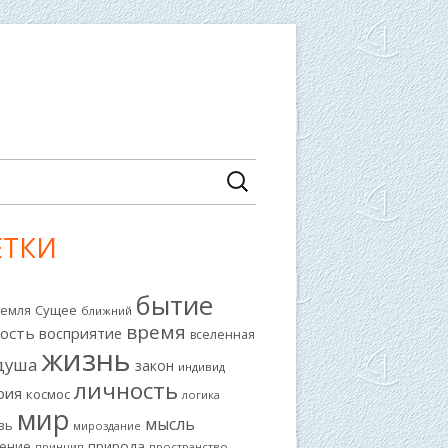
действие
Найти:
ЕТКИ
авная
ковая
бытие
Земля
Сущее
ближний
лонка
время
ость
восприятие
вселенная
жизнь
душа
закон
индивид
личность
рия
космос
логика
мир
мысль
вь
мироздание
природа
ение
принцип
пространство