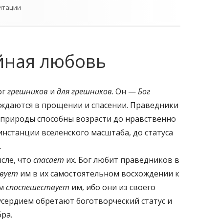
итации
ийная любовь
ог
грешников
и
для грешников
. Он —
Бог
уждаются в прощении и спасении. Праведники
 природы способны возрасти до нравственно
инстанции вселенского масштаба, до статуса
.
сле, что
спасает
их. Бог любит праведников в
вует
им в их самостоятельном восхождении к
ым
споспешествует
им, ибо они из своего
усердием обретают боготворческий статус и
ра.