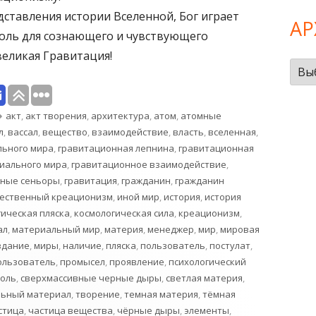
дставления истории Вселенной, Бог играет
А
оль для сознающего и чувствующего
великая Гравитация!
Арх
Метки
акт
,
акт творения
,
архитектура
,
атом
,
атомные
л
,
вассал
,
вещество
,
взаимодействие
,
власть
,
вселенная
,
льного мира
,
гравитационная лепнина
,
гравитационная
иального мира
,
гравитационное взаимодействие
,
нные сеньоры
,
гравитация
,
гражданин
,
гражданин
тественный креационизм
,
иной мир
,
история
,
история
ическая пляска
,
космологическая сила
,
креационизм
,
ал
,
материальный мир
,
материя
,
менеджер
,
мир
,
мировая
здание
,
миры
,
наличие
,
пляска
,
пользователь
,
постулат
,
ользователь
,
промысел
,
проявление
,
психологический
оль
,
сверхмассивные черные дыры
,
светлая материя
,
льный материал
,
творение
,
темная материя
,
тёмная
стица
,
частица вещества
,
чёрные дыры
,
элементы
,