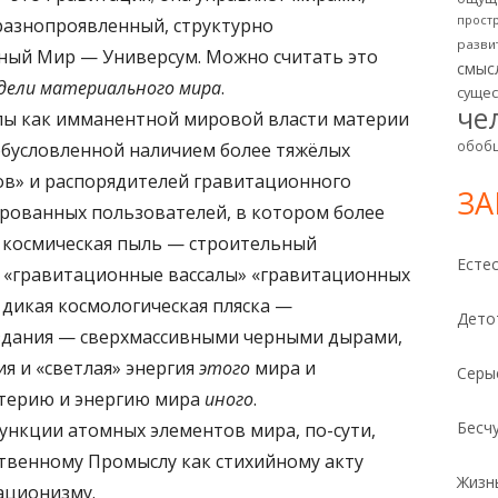
прост
 разнопроявленный, структурно
разви
зный Мир — Универсум. Можно считать это
смыс
дели материального мира
.
суще
че
лы как имманентной мировой власти материи
обоб
бусловленной наличием более тяжёлых
в» и распорядителей гравитационного
З
ированных пользователей, в котором более
я космическая пыль — строительный
Есте
о «гравитационные вассалы» «гравитационных
 дикая космологическая пляска —
Дето
здания — сверхмассивными черными дырами,
ия и «светлая» энергия
этого
мира и
Серы
атерию и энергию мира
иного
.
Бесч
ункции атомных элементов мира, по-сути,
твенному Промыслу как стихийному акту
Жизн
ационизму.