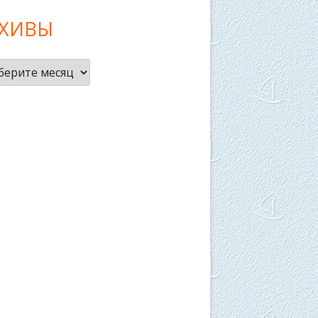
РХИВЫ
ивы