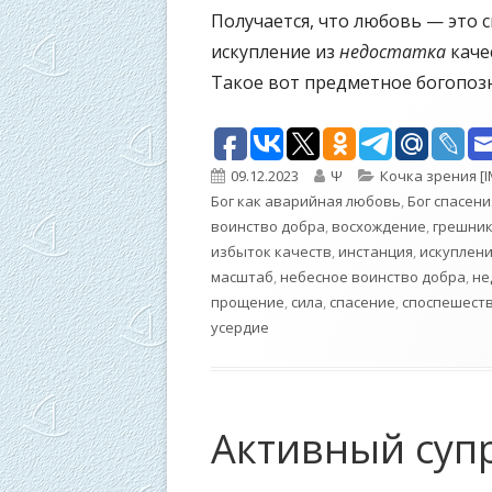
Получается, что любовь — это 
искупление из
недостатка
каче
Такое вот предметное богопоз
Опубликовано
Автор
Рубрики
09.12.2023
Ψ
Кочка зрения [
Бог как аварийная любовь
,
Бог спасени
воинство добра
,
восхождение
,
грешни
избыток качеств
,
инстанция
,
искуплен
масштаб
,
небесное воинство добра
,
не
прощение
,
сила
,
спасение
,
споспешест
усердие
Активный суп