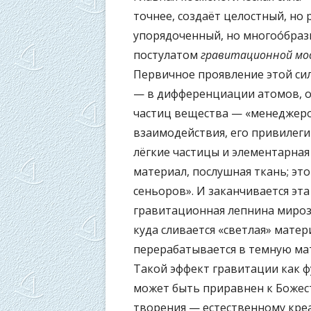
точнее, создаёт целостный, но
упорядоченный, но многоо́бра
постулатом
гравитационной мо
Первичное проявление этой си
— в дифференциации атомов, о
частиц вещества — «менеджеро
взаимодействия, его привилег
лёгкие частицы и элементарна
материал, послушная ткань; эт
сеньоров». И заканчивается эта
гравитационная лепнина миро
куда сливается «светлая» матер
перерабатывается в темную м
Такой эффект гравитации как ф
может быть приравнен к Божес
творения — естественному кре