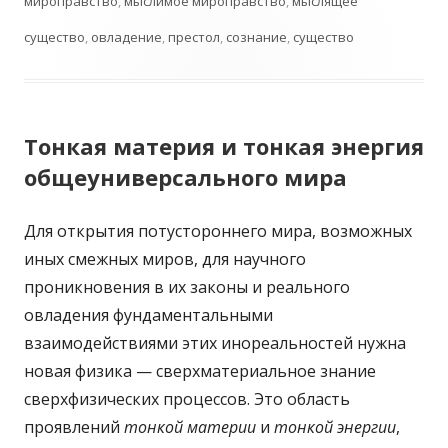
мироправство
,
мыслимое мироправство
,
мыслящее
существо
,
овладение
,
престол
,
сознание
,
существо
Тонкая материя и тонкая энергия
общеуниверсального мира
Для открытия потустороннего мира, возможных
иных смежных миров, для научного
проникновения в их законы и реального
овладения фундаментальными
взаимодействиями этих инореальностей нужна
новая физика — сверхматериальное знание
сверхфизических процессов. Это область
проявлений
тонкой материи
и
тонкой энергии
,