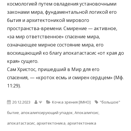
космологией путем овладения установочными
законами мира, фундаментальной логикой его
бытия и архитектоникой мирового
пространства-времени. Смирение — активное,
«за мир ответственное» спасение мира,
означающее мирное состояние мира, его
восхищающий ко благу апокатастасис «от края до
края» сущего.
Сам Христос, пришедший в Мир для его
спасения, — «кроток есмь и смирен сердцем» (Мф.
11:29).
Опубликовано
Автор
Рубрики
Метки
20.12.2023
Ψ
Кочка зрения [IMHO]
"большое"
бытие
,
апокалипсирующий упадок
,
Апокалипсис
,
апокатастасис
,
архитектоника
,
архитектоника