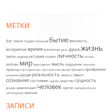
МЕТКИ
Главная
боковая
бытие
Бог
вечность
Земля
Сущее
ближний
жизнь
колонка
время
душа
восприятие
вселенная
день
личность
история
закон
космос
индивид
логика
мир
мысль
любовь
ощущение
мироздание
принцип
проявление
природа
процесс
пространство
пространство-время
реальность
разум
смысл
смерть
развитие
сознание
сущность
состояние
существо
судьба
человек
цивилизация
чувство
форма
эмпирическое
явление
обобщение
ЗАПИСИ