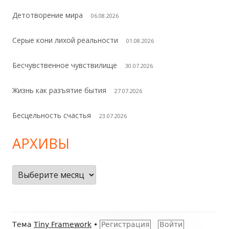
Детотворение мира
06.08.2026
Серые кони лихой реальности
01.08.2026
Бесчувственное чувствилище
30.07.2026
Жизнь как разъятие бытия
27.07.2026
Бесцельность счастья
23.07.2026
АРХИВЫ
Архивы
Содержимое
Тема
Tiny Framework
•
Регистрация
Войти