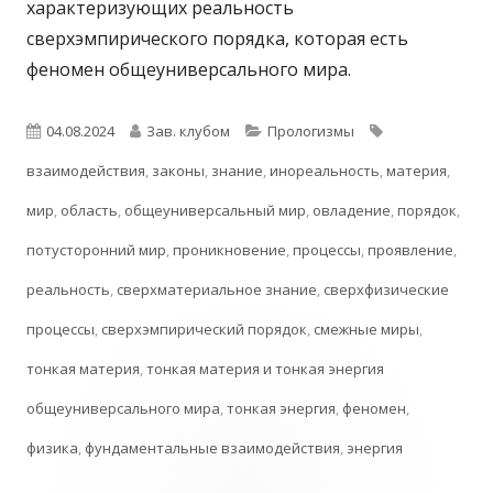
характеризующих реальность
сверхэмпирического порядка, которая есть
феномен общеуниверсального мира.
Опубликовано
Автор
Рубрики
Метки
04.08.2024
Зав. клубом
Прологизмы
взаимодействия
,
законы
,
знание
,
инореальность
,
материя
,
мир
,
область
,
общеуниверсальный мир
,
овладение
,
порядок
,
потусторонний мир
,
проникновение
,
процессы
,
проявление
,
реальность
,
сверхматериальное знание
,
сверхфизические
процессы
,
сверхэмпирический порядок
,
смежные миры
,
тонкая материя
,
тонкая материя и тонкая энергия
общеуниверсального мира
,
тонкая энергия
,
феномен
,
физика
,
фундаментальные взаимодействия
,
энергия