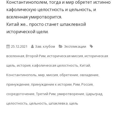
Константинополем, тогда и мир обретет истинно
кафолическую целостность и цельность, и
вселенная умиротворится.
Китай
же... просто станет шпаклевкой
исторической щели.
Опубликовано
Автор
Рубрики
Метки
25.12.2021
Зав. клубом
Экспликации
вселенная
,
Второй Рим
,
историческая миссия
,
историческая
щель
,
история
,
кафолическая целостность
,
Китай
,
Константинополь
,
мир
,
миссия
,
обретение
,
овладение
,
принуждение
,
принуждение к истории
,
Рим
,
Россия
,
сосредоточение
,
Третий Рим
,
умиротворение
,
Царьград
,
целостность
,
цельность
,
шпаклевка
,
щель