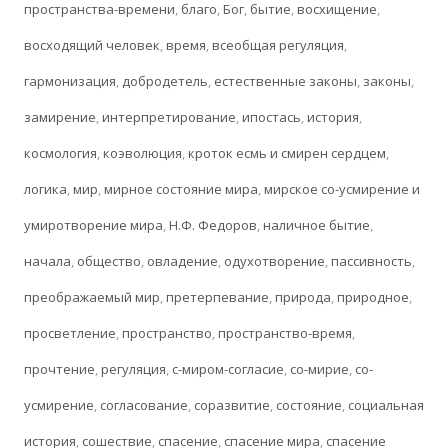
пространства-времени
,
благо
,
Бог
,
бытие
,
восхищение
,
восходящий человек
,
время
,
всеобщая регуляция
,
гармонизация
,
добродетель
,
естественные законы
,
законы
,
замирение
,
интерпретирование
,
ипостась
,
история
,
космология
,
коэволюция
,
кроток есмь и смирен сердцем
,
логика
,
мир
,
мирное состояние мира
,
мирское со-усмирение и
умиротворение мира
,
Н.Ф. Федоров
,
наличное бытие
,
начала
,
общество
,
овладение
,
одухотворение
,
пассивность
,
преображаемый мир
,
претерпевание
,
природа
,
природное
,
просветление
,
пространство
,
пространство-время
,
прочтение
,
регуляция
,
с-миром-согласие
,
со-мирие
,
со-
усмирение
,
согласование
,
соразвитие
,
состояние
,
социальная
история
,
сошествие
,
спасение
,
спасение мира
,
спасение