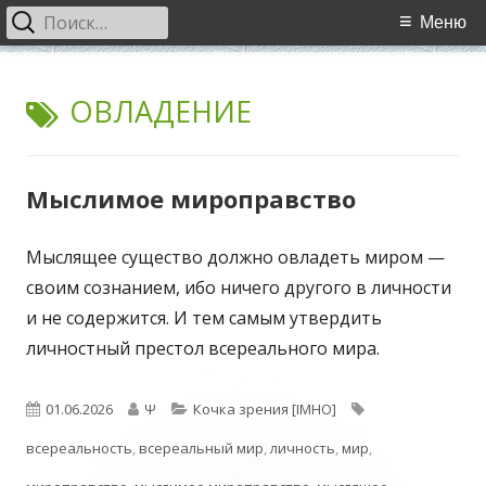
Найти:
Основное
Меню
меню
Перейти
WCI
World Cultural Interaction / Всемирное Культурное
к
МЕТКА:
ОВЛАДЕНИЕ
Взаимодействие
содержимому
Мыслимое мироправство
Мыслящее существо должно овладеть миром —
своим сознанием, ибо ничего другого в личности
и не содержится. И тем самым утвердить
личностный престол всереального мира.
Опубликовано
Автор
Рубрики
Метки
01.06.2026
Ψ
Кочка зрения [IMHO]
всереальность
,
всереальный мир
,
личность
,
мир
,