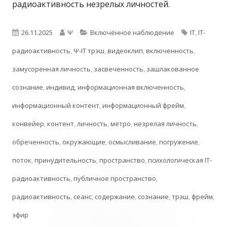
радиоактивность незрелых личностей.
Опубликовано
Автор
Рубрики
Метки
26.11.2025
Ψ
Включённое наблюдение
IT
,
IT-
радиоактивность
,
Ψ-IT трэш
,
видеоклип
,
включенность
,
замусоренная личность
,
засвеченность
,
зашлакованное
сознание
,
индивид
,
информационная включенность
,
информационный контент
,
информационный фрейм
,
конвейер
,
контент
,
личность
,
метро
,
незрелая личность
,
обреченность
,
окружающие
,
осмысливание
,
погружение
,
поток
,
принудительность
,
пространство
,
психологическая IT-
радиоактивность
,
публичное пространство
,
радиоактивность
,
сеанс
,
содержание
,
сознание
,
трэш
,
фрейм
,
эфир