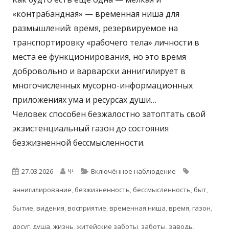
«контрабандная» — временная ниша для
размышлений: время, резервируемое на
транспортировку «рабочего тела» личности в
места ее функционирования, но это время
добровольно и варварски аннигилирует в
многочисленных мусорно-информационных
приложениях ума и ресурсах души…
Человек способен безжалостно затоптать свой
экзистенциальный газон до состояния
безжизненной бессмысленности.
Опубликовано
Автор
Рубрики
Метки
27.03.2026
Ψ
Включённое наблюдение
аннигилирование
,
безжизненность
,
бессмысленность
,
быт
,
бытие
,
видения
,
восприятие
,
временная ниша
,
время
,
газон
,
досуг
,
душа
,
жизнь
,
житейские заботы
,
заботы
,
заводь
,