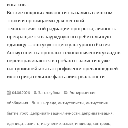
изысков…
Ветхие покровы личности оказались слишком
тонки и проницаемы для жесткой
технологической радиации прогресса; личность
превращается в заурядную потребительскую
единицу — «штуку» социокультурного бытия.
Антиутописты прошлых технологических укладов
переворачиваются в гробах от зависти к уже
наступившей и катастрофически превзошедшей
их «отрицательные фантазии» реальности…
Опубликовано
Автор
Рубрики
04.06.2026
Зав. клубом
Эмпирические
Метки
обобщения
IT
,
IT-среда
,
антиутописты
,
антиутопия
,
бытие
,
гроб
,
деприватизации личности
,
деприватизация
,
единица
,
зависть
,
излучение
,
изыск
,
индивид
,
контроль
,