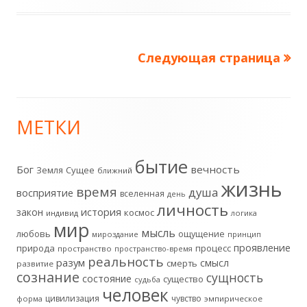
Следующая страница
Пагинация
записей
МЕТКИ
Главная
боковая
бытие
Бог
вечность
Земля
Сущее
ближний
жизнь
колонка
время
душа
восприятие
вселенная
день
личность
история
закон
космос
индивид
логика
мир
мысль
любовь
ощущение
мироздание
принцип
проявление
природа
процесс
пространство
пространство-время
реальность
разум
смысл
смерть
развитие
сознание
сущность
состояние
существо
судьба
человек
цивилизация
чувство
форма
эмпирическое