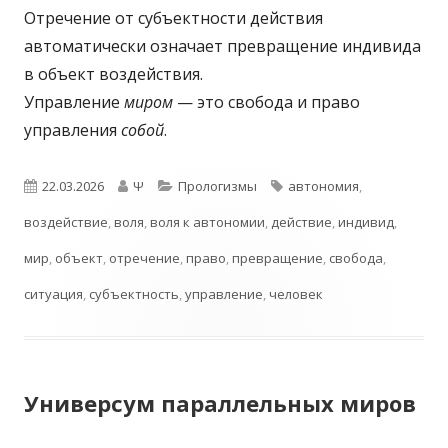
Отречение от субъектности действия
автоматически означает превращение индивида
в объект воздействия.
Управление
миром
— это свобода и право
управления
собой
.
Опубликовано
Автор
Рубрики
Метки
22.03.2026
Ψ
Прологизмы
автономия
,
воздействие
,
воля
,
воля к автономии
,
действие
,
индивид
,
мир
,
объект
,
отречение
,
право
,
превращение
,
свобода
,
ситуация
,
субъектность
,
управление
,
человек
Универсум параллельных миров