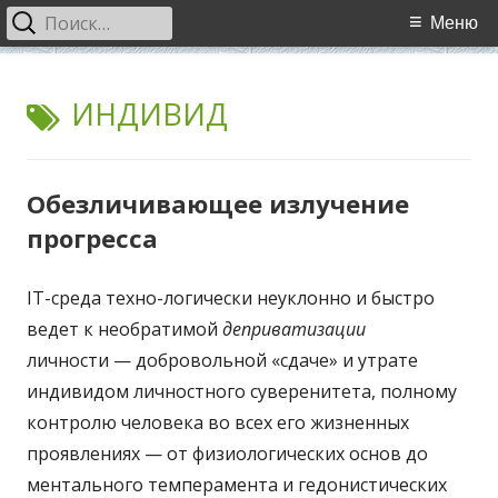
Найти:
Основное
Меню
меню
Перейти
WCI
World Cultural Interaction / Всемирное Культурное
к
МЕТКА:
ИНДИВИД
Взаимодействие
содержимому
Обезличивающее излучение
прогресса
IT-среда техно-логически неуклонно и быстро
ведет к необратимой
деприватизации
личности — добровольной «сдаче» и утрате
индивидом личностного суверенитета, полному
контролю человека во всех его жизненных
проявлениях — от физиологических основ до
ментального темперамента и гедонистических