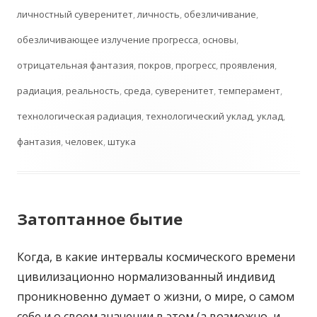
личностный суверенитет
,
личность
,
обезличивание
,
обезличивающее излучение прогресса
,
основы
,
отрицательная фантазия
,
покров
,
прогресс
,
проявления
,
радиация
,
реальность
,
среда
,
суверенитет
,
темперамент
,
технологическая радиация
,
технологический уклад
,
уклад
,
фантазия
,
человек
,
штука
Затоптанное бытие
Когда, в какие интервалы космического времени
цивилизационно нормализованный индивид
проникновенно думает о жизни, о мире, о самом
себе и о своем значении в этом (а возможно, и