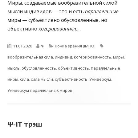
Миры, создаваемые вообразительной силой
мысли индивидов — это и есть
параллельные
миры — субъективно обусловленные, но
объективно
когерированные
…
Опубликовано
Автор
Рубрики
Метки
11.01.2026
Ψ
Кочка зрения [IMHO]
вообразительная сила
,
индивид
,
когерированность
,
миры
,
мысль
,
обусловленность
,
объективность
,
параллельные
миры
,
сила
,
сила мысли
,
субъективность
,
Универсум
,
Универсум параллельных миров
Ψ-IT трэш