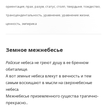
ориентация
,
прах
,
разум
,
статус
,
столп
,
твердыня
,
тождество
,
трансцендентальность
,
уравнение
,
уравнение жизни
,
ценность
,
эмпирика
Земное межнебесье
Райские
небеса не греют душу в ее бренном
обиталище.
А вот
земные
небеса влекут в вечность и тем
самым восхищают в мысли на сверхнебесные
небеса.
Межнебесье приземленного существа трагично-
прекрасно...