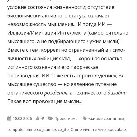
условие состояния жизненности; отсутствие
биологически активного статуса означает
невозможность мышления… И тогда ИИ —
Иллюзия/Имитация Интеллекта (самостоятельно
мыслящего, а не подбирающего чужие мысли)!
Вместе с тем, корректно ограниченный в психо-
личностных амбициях ИИ, — хорошая оснастка
истинного сознания и его творческая
производная: ИИ тоже есть «произведение»,
ex
мыслящее существо — но явленное путем не
органического
рождения
, а технического
дизайна
!
Такая вот провокация мысли…
Опубликовано
Автор
Рубрики
Метки
18.02.2026
Ψ
Прологизмы
«живое сознание»
,
compute
,
omne cogitum ex cogito
,
Omne vivum e vivo
,
speculate
,