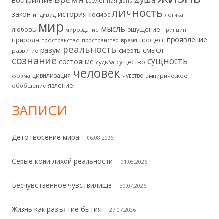
восприятие
вселенная
день
личность
история
закон
космос
индивид
логика
мир
мысль
любовь
ощущение
мироздание
принцип
проявление
природа
процесс
пространство
пространство-время
реальность
разум
смысл
смерть
развитие
сознание
сущность
состояние
существо
судьба
человек
цивилизация
чувство
форма
эмпирическое
явление
обобщение
ЗАПИСИ
Детотворение мира
06.08.2026
Серые кони лихой реальности
01.08.2026
Бесчувственное чувствилище
30.07.2026
Жизнь как разъятие бытия
27.07.2026