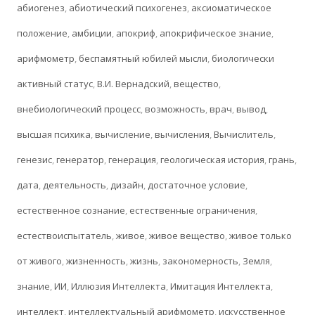
абиогенез
,
абиотический психогенез
,
аксиоматическое
положение
,
амбиции
,
апокриф
,
апокрифическое знание
,
арифмометр
,
беспамятный юбилей мысли
,
биологически
активный статус
,
В.И. Вернадский
,
вещество
,
внебиологический процесс
,
возможность
,
врач
,
вывод
,
высшая психика
,
вычисление
,
вычисления
,
Вычислитель
,
генезис
,
генератор
,
генерация
,
геологическая история
,
грань
,
дата
,
деятельность
,
дизайн
,
достаточное условие
,
естественное сознание
,
естественные ограничения
,
естествоиспытатель
,
живое
,
живое вещество
,
живое только
от живого
,
жизненность
,
жизнь
,
закономерность
,
Земля
,
знание
,
ИИ
,
Иллюзия Интеллекта
,
Имитация Интеллекта
,
интеллект
,
интеллектуальный арифмометр
,
искусственное