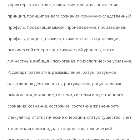
характер
,
отсутствие
,
положение
,
попытка
,
появление
,
принцип
,
принцип живого сознания
,
причинно-следственный
профиль
,
провокация мысли
,
произведение
,
производная
,
профиль
,
процесс
,
психика
,
психическая экстраполяция
,
психический генератор
,
психический уровень
,
психо-
личностные амбиции
,
психогенез
,
психологическое усиление
,
Р. Декарт
,
развертка
,
размышление
,
разум
,
разумное
,
рассудочная деятельность
,
рассуждение
,
рациональные
вычисления
,
рождение
,
система
,
системы искусственного
сознания
,
сознание
,
состояние
,
состояние жизненности
,
спекулятор
,
статистические операции
,
статус
,
существо
,
счет
,
творческая производная
,
творчество
,
технический
вычислитель
,
технический дизайн
,
умозаключения
,
уровень
,