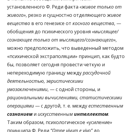
установленного Ф. Реди факта
«живое только от
живого»
, резко и сущностно отделяющего
живое
вещество
в его генезисе от
косного вещества
, —
обобщения до психического уровня
«мыслящее/
сознающее только от мыслящего/сознающего»
,
можно предположить, что выведенный методом
«психической экстраполяции» принцип, как будто
бы, позволяет сегодня провести четкую и
непереходимую границу между
рассудочной
деятельностью, эвристическими
умозаключениями
, — с одной стороны, и
рациональными вычислениями, статистическими
операциями
— с другой, т. е. между
естественным
сознанием
и
искусственным
интеллектом
.
Таким образом, психологическое «усиление»
принципа Ф. Реди
“Omne vivum e vivo”
до