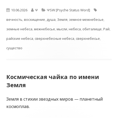
Опубликовано
Автор
Рубрики
Метки
10.06.2026
Ψ
ΨSW [Psyche Status Word]
вечность
,
восхищение
,
душа
,
Земля
,
земное межнебесье
,
земные небеса
,
межнебесье
,
мысли
,
небеса
,
обиталище
,
Рай
,
райские небеса
,
сверхнебесные небеса
,
сверхнебесье
,
существо
Космическая чайка по имени
Земля
Земля в стихии звездных миров — планетный
космоплав.