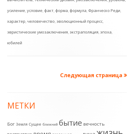
усиление
,
условие
,
факт
,
форма
,
формула
,
Франческо Реди
,
характер
,
человечество
,
эволюционный процесс
,
эвристические умозаключения
,
экстраполяция
,
эпоха
,
юбилей
Следующая страница
Пагинация
записей
МЕТКИ
Главная
боковая
бытие
Бог
вечность
Земля
Сущее
ближний
жизнь
колонка
время
душа