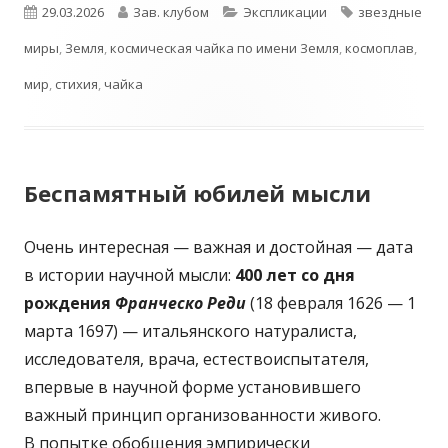
Опубликовано
Автор
Рубрики
Метки
29.03.2026
Зав. клубом
Экспликации
звездные
миры
,
Земля
,
космическая чайка по имени Земля
,
космоплав
,
мир
,
стихия
,
чайка
Беспамятный юбилей мысли
Очень интересная — важная и достойная — дата
в истории научной мысли:
400 лет со дня
рождения
Франческо Реди
(18 февраля 1626 — 1
марта 1697) — итальянского натуралиста,
исследователя, врача, естествоиспытателя,
впервые в научной форме установившего
важный принцип организованности живого.
В попытке обобщения эмпирически