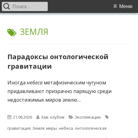
Найти:
Основное
Меню
меню
Перейти
WCI
World Cultural Interaction / Всемирное Культурное
к
МЕТКА:
ЗЕМЛЯ
Взаимодействие
содержимому
Парадоксы онтологической
гравитации
Иногда
небеса
метафизическим чугуном
придавливают призрачно парящую среди
недостижимых миров
землю
…
Опубликовано
Автор
Рубрики
Метки
21.06.2026
Зав. клубом
Экспликации
гравитация
,
Земля
,
миры
,
небеса
,
онтологическая