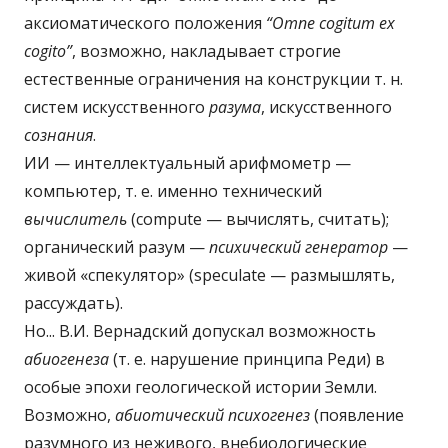
аксиоматического положения
“Omne
cogitum
ex
cogito”
, возможно, накладывает строгие
естественные ограничения на конструкции т. н.
систем искусственного
разума
, искусственного
сознания
.
ИИ — интеллектуальный арифмометр —
компьютер, т. е. именно технический
вычислитель
(compute — вычислять, считать);
органический разум —
психический генератор
—
живой «спекулятор» (speculate — размышлять,
рассуждать).
Но... В.И. Вернадский допускал возможность
абиогенеза
(т. е. нарушение принципа Реди) в
особые эпохи геологической истории Земли.
Возможно,
абиотический психогенез
(появление
разумного из неживого, внебиологические