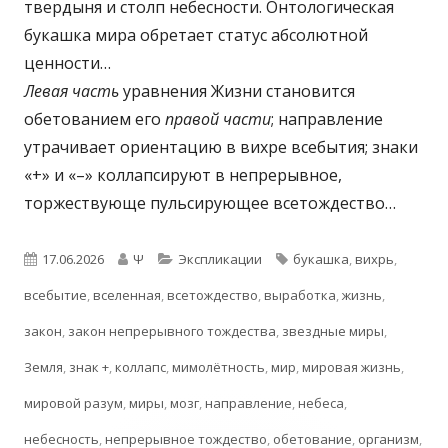
твердыня и столп небесности. Онтологическая
букашка мира обретает статус абсолютной
ценности…
Левая часть
уравнения Жизни становится
обетованием его
правой части
; направление
утрачивает ориентацию в вихре всебытия; знаки
«+» и «–» коллапсируют в непрерывное,
торжествующе пульсирующее всетождество…
Опубликовано
Автор
Рубрики
Метки
17.06.2026
Ψ
Экспликации
букашка
,
вихрь
,
всебытие
,
вселенная
,
всетождество
,
выработка
,
жизнь
,
закон
,
закон непрерывного тождества
,
звездные миры
,
Земля
,
знак +
,
коллапс
,
мимолётность
,
мир
,
мировая жизнь
,
мировой разум
,
миры
,
мозг
,
направление
,
небеса
,
небесность
,
непрерывное тождество
,
обетование
,
организм
,